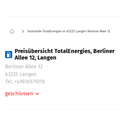
Tankstelle TotalEnergies in 63225 Langen Berliner Allee 12
Preisübersicht TotalEnergies, Berliner
Allee 12, Langen
Berliner Allee 12
63225 Langen
Tel: +49610371010
geschlossen
Montag:
06:00-22:00
Dienstag:
06:00-22:00
Mittwoch:
06:00-22:00
Donnerstag:
06:00-22:00