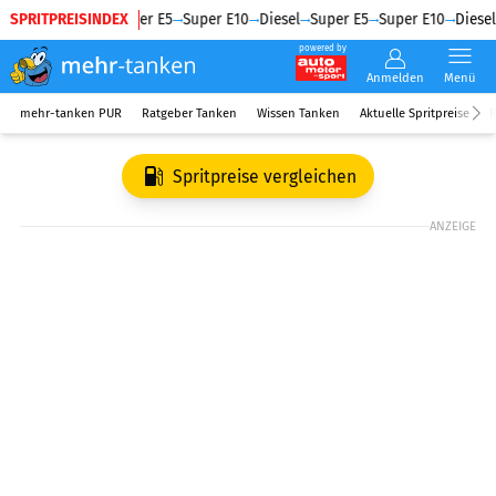
SPRITPREISINDEX
Diesel
Super E5
Super E10
Diesel
Super E5
Super E10
Diesel
powered by
Anmelden
Menü
mehr-tanken PUR
Ratgeber Tanken
Wissen Tanken
Aktuelle Spritpreise
R
Spritpreise vergleichen
ANZEIGE