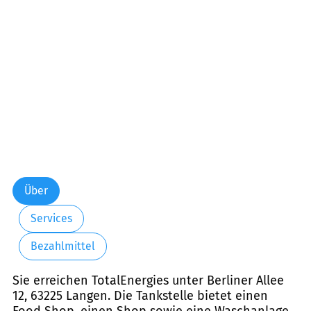
Freitag:
06:00-22:00
Samstag:
07:00-22:00
Sonntag:
08:00-22:00
Über
Services
Bezahlmittel
Sie erreichen TotalEnergies unter Berliner Allee
12, 63225 Langen. Die Tankstelle bietet einen
Food Shop, einen Shop sowie eine Waschanlage.