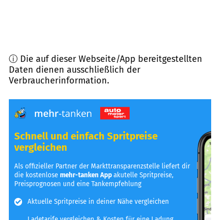
ⓘ Die auf dieser Webseite/App bereitgestellten
Daten dienen ausschließlich der
Verbraucherinformation.
Schnell und einfach Spritpreise
vergleichen
Als offizieller Partner der Markttransparenzstelle liefert dir
die kostenlose
mehr-tanken App
akutelle Spritpreise,
Preisprognosen und eine Tankempfehlung
Aktuelle Spritpreise in deiner Nähe vergleichen
Ladetarife vergleichen & Kosten für eine Ladung