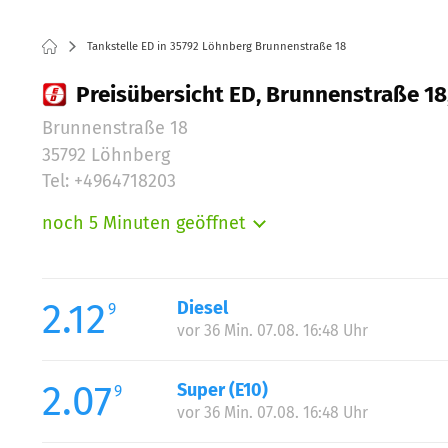
Tankstelle ED in 35792 Löhnberg Brunnenstraße 18
Preisübersicht ED, Brunnenstraße 18
Brunnenstraße 18
35792 Löhnberg
Tel: +4964718203
noch 5 Minuten geöffnet
Montag:
Dienstag:
Mittwoch:
2.12
Diesel
9
Donnerstag:
vor 36 Min. 07.08. 16:48 Uhr
Freitag:
Samstag:
2.07
Super (E10)
9
Sonntag:
vor 36 Min. 07.08. 16:48 Uhr
Feiertag: