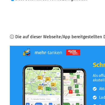
ⓘ Die auf dieser Webseite/App bereitgestellten 
Schn
Als off
akutel
Akt
Lad