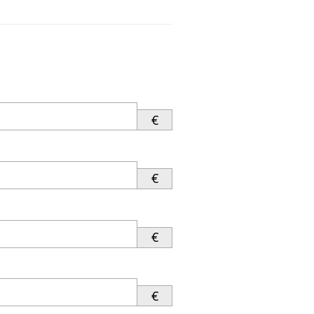
€
€
€
€