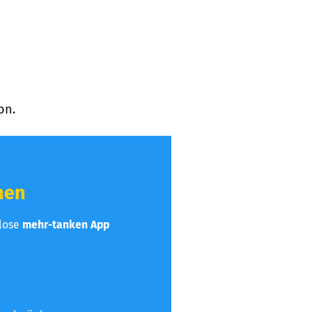
on.
hen
nlose
mehr-tanken App