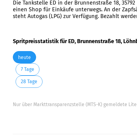
Die Tankstelle ED in der Brunnenstraße 18, 35792
einen Shop für Einkäufe unterwegs. An der Zapfsäu
steht Autogas (LPG) zur Verfügung. Bezahlt werde
Spritpreisstatistik für ED, Brunnenstraße 18, Löh
heute
7 Tage
28 Tage
Nur über Markttransparenzstelle (MTS-K) gemeldete Liter