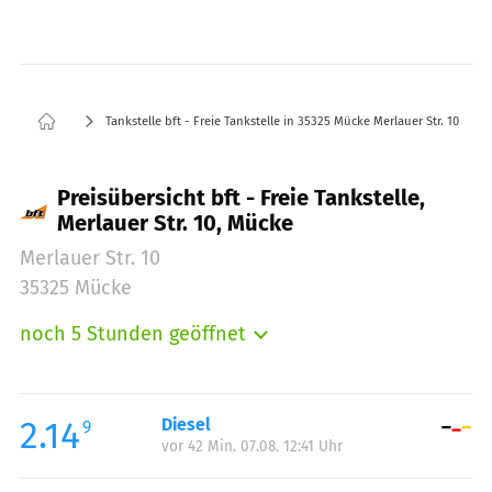
Tankstelle bft - Freie Tankstelle in 35325 Mücke Merlauer Str. 10
Preisübersicht bft - Freie Tankstelle,
Merlauer Str. 10, Mücke
Merlauer Str. 10
35325 Mücke
noch 5 Stunden geöffnet
Montag:
06:00-21:00
Dienstag:
06:00-21:00
Mittwoch:
06:00-21:00
2.14
Diesel
9
vor 42 Min. 07.08. 12:41 Uhr
Donnerstag:
06:00-21:00
Freitag:
06:00-21:00