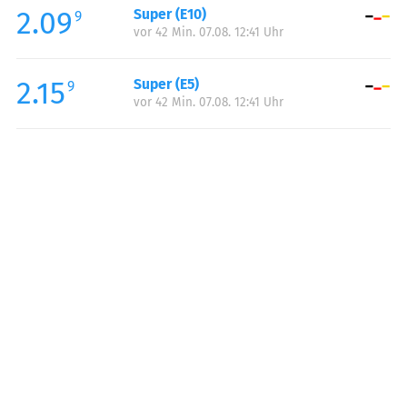
2.09
Super (E10)
Samstag:
06:00-21:00
9
vor 42 Min. 07.08. 12:41 Uhr
Sonntag:
07:30-21:00
2.15
Super (E5)
9
vor 42 Min. 07.08. 12:41 Uhr