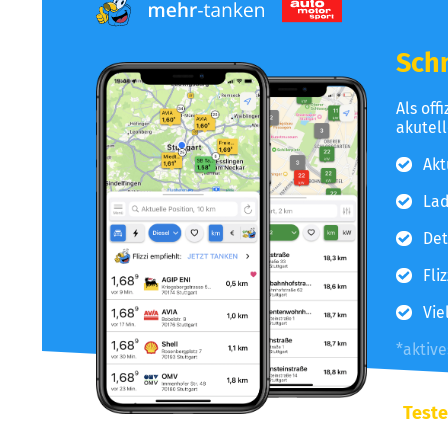
Schn
Als off
akutel
Akt
Lad
Det
Fli
Vie
*aktiv
Teste