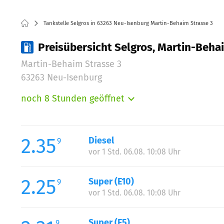
Tankstelle Selgros in 63263 Neu-Isenburg Martin-Behaim Strasse 3
Preisübersicht Selgros, Martin-Beha
Martin-Behaim Strasse 3
63263 Neu-Isenburg
noch 8 Stunden geöffnet
Montag:
Dienstag:
Mittwoch:
2.35
Diesel
9
Donnerstag:
vor 1 Std. 06.08. 10:08 Uhr
Freitag:
Samstag:
2.25
Super (E10)
9
vor 1 Std. 06.08. 10:08 Uhr
Super (E5)
9