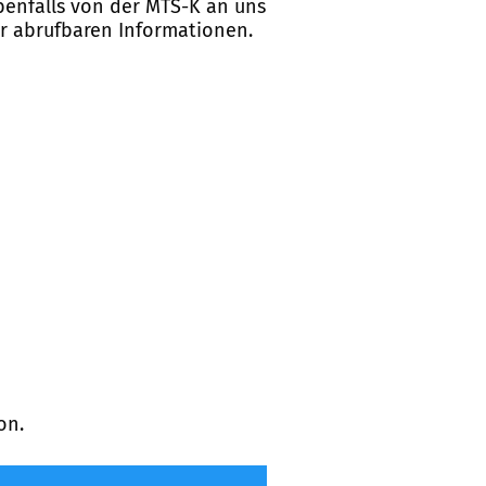
ebenfalls von der MTS-K an uns
er abrufbaren Informationen.
on.