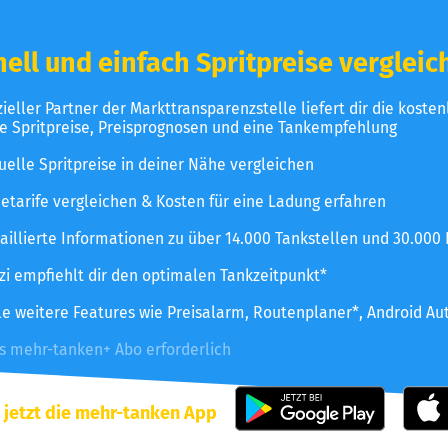
ell und einfach Spritpreise vergleic
izieller Partner der Markttransparenzstelle liefert dir die koste
le Spritpreise, Preisprognosen und eine Tankempfehlung
uelle Spritpreise in deiner Nähe vergleichen
etarife vergleichen & Kosten für eine Ladung erfahren
aillierte Informationen zu über 14.000 Tankstellen und 30.000
zzi empfiehlt dir den optimalen Tankzeitpunkt*
le weitere Features wie Preisalarm, Routenplaner*, Android Au
es mehr-tanken+ Abo erforderlich
 jetzt die mehr-tanken App