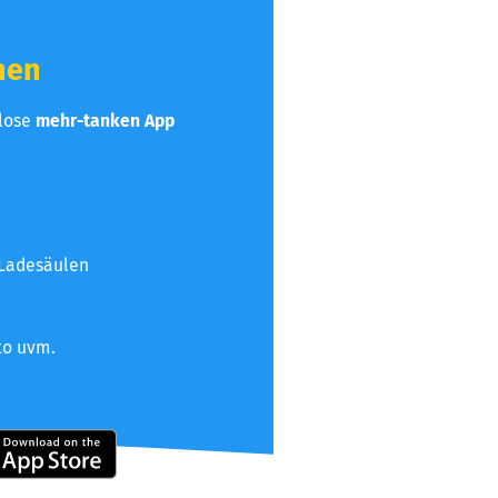
hen
nlose
mehr-tanken App
 Ladesäulen
to uvm.