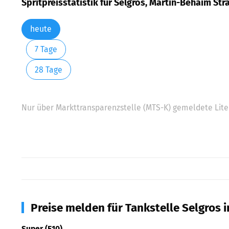
Spritpreisstatistik für Selgros, Martin-Behaim Str
heute
7 Tage
28 Tage
Nur über Markttransparenzstelle (MTS-K) gemeldete Liter
Preise melden für Tankstelle Selgros 
Super (E10)