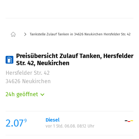
Tankstelle Zulauf Tanken in 34626 Neukirchen Hersfelder Str. 42
Preisübersicht Zulauf Tanken, Hersfelder
Str. 42, Neukirchen
Hersfelder Str. 42
34626 Neukirchen
24h geöffnet
Montag:
00:00-23:59
Dienstag:
00:00-23:59
Mittwoch:
00:00-23:59
2.07
Diesel
9
vor 1 Std. 06.08. 08:12 Uhr
Donnerstag:
00:00-23:59
Freitag:
00:00-23:59