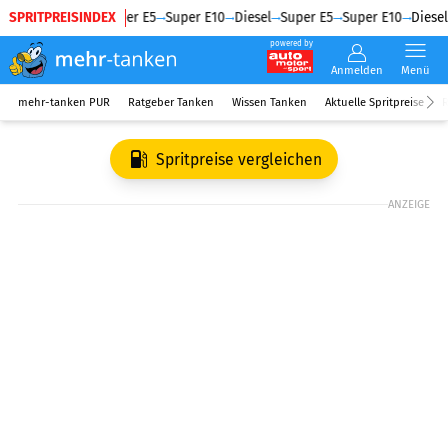
SPRITPREISINDEX
Diesel
Super E5
Super E10
Diesel
Super E5
Super E10
Diesel
powered by
Anmelden
Menü
mehr-tanken PUR
Ratgeber Tanken
Wissen Tanken
Aktuelle Spritpreise
R
Spritpreise vergleichen
ANZEIGE