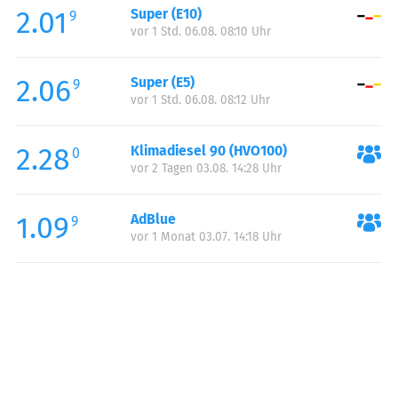
2.01
Super (E10)
Samstag:
00:00-23:59
9
vor 1 Std. 06.08. 08:10 Uhr
Sonntag:
00:00-23:59
Feiertag:
00:00-23:59
2.06
Super (E5)
9
vor 1 Std. 06.08. 08:12 Uhr
2.28
Klimadiesel 90 (HVO100)
0
vor 2 Tagen 03.08. 14:28 Uhr
1.09
AdBlue
9
vor 1 Monat 03.07. 14:18 Uhr