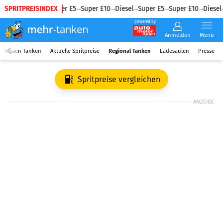
SPRITPREISINDEX
Diesel
Super E5
Super E10
Diesel
Super E5
Super E10
Diesel
powered by
Anmelden
Menü
Wissen Tanken
Aktuelle Spritpreise
Regional Tanken
Ladesäulen
Presse
Spritpreise vergleichen
ANZEIGE