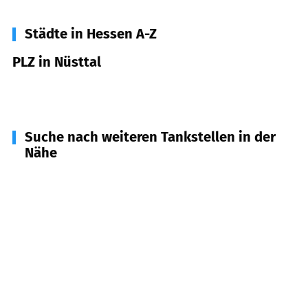
Städte in Hessen A-Z
PLZ in Nüsttal
36167
Nüsttal
Suche nach weiteren Tankstellen in der
Nähe
36145
Hofbieber
(
7,2
km Entfernung)
36088
Hünfeld
(
7,6
km Entfernung)
36169
Rasdorf
(
8,3
km Entfernung)
36419
Geisa
(
10,4
km Entfernung)
36142
Tann
(
11,0
km Entfernung)
36100
Petersberg
(
11,0
km Entfernung)