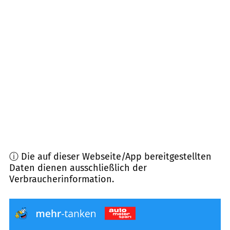
36160
Dipperz
(
13,1
km Entfernung)
36132
Eiterfeld
(
13,3
km Entfernung)
36151
Burghaun
(
13,5
km Entfernung)
36039
Fulda
(
13,7
km Entfernung)
ⓘ Die auf dieser Webseite/App bereitgestellten
Daten dienen ausschließlich der
Verbraucherinformation.