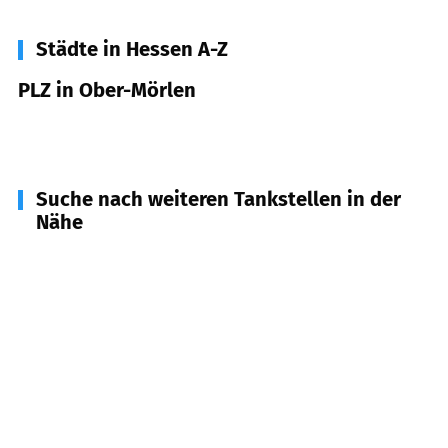
Städte in Hessen A-Z
PLZ in Ober-Mörlen
61239
Ober-Mörlen
Suche nach weiteren Tankstellen in der
Nähe
61231
Bad Nauheim
(
5,9
km Entfernung)
35510
Butzbach
(
6,9
km Entfernung)
61169
Friedberg (Hessen)
(
7,0
km Entfernung)
61191
Rosbach v.d. Höhe
(
8,4
km Entfernung)
61273
Wehrheim
(
8,6
km Entfernung)
35519
Rockenberg
(
8,8
km Entfernung)