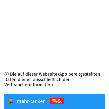
61250
Usingen
(
9,9
km Entfernung)
61206
Wöllstadt
(
10,8
km Entfernung)
61381
Friedrichsdorf
(
11,3
km Entfernung)
35516
Münzenberg
(
12,1
km Entfernung)
ⓘ Die auf dieser Webseite/App bereitgestellten
Daten dienen ausschließlich der
Verbraucherinformation.