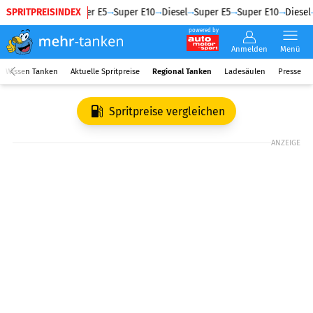
SPRITPREISINDEX
Diesel
Super E5
Super E10
Diesel
Super E5
Super E10
Diesel
powered by
Anmelden
Menü
Wissen Tanken
Aktuelle Spritpreise
Regional Tanken
Ladesäulen
Presse
Spritpreise vergleichen
ANZEIGE