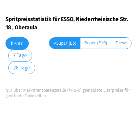
Spritpreisstatistik für ESSO, Niederrheinische Str.
18 , Oberaula
Super (E10)
Diesel
Super (E5)
heute
7 Tage
28 Tage
Nur über Markttransparenzstelle (MTS-K) gemeldete Literpreise für
geöffnete Tankstellen.