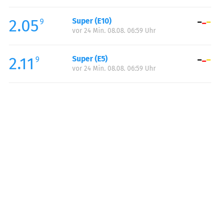
Freitag:
00:00-24:00
2.05
Super (E10)
Samstag:
00:00-24:00
9
vor 24 Min. 08.08. 06:59 Uhr
Sonntag:
00:00-24:00
2.11
Super (E5)
9
vor 24 Min. 08.08. 06:59 Uhr