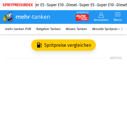
SPRITPREISINDEX
Diesel
Super E5
Super E10
Diesel
Super E5
Super E10
Diesel
powered by
Anmelden
Menü
mehr-tanken PUR
Ratgeber Tanken
Wissen Tanken
Aktuelle Spritpreise
R
Spritpreise vergleichen
ANZEIGE