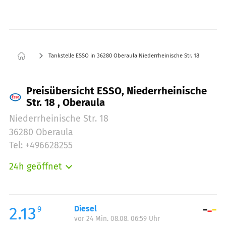
Tankstelle ESSO in 36280 Oberaula Niederrheinische Str. 18
Preisübersicht ESSO, Niederrheinische
Str. 18 , Oberaula
Niederrheinische Str. 18
36280 Oberaula
Tel: +496628255
24h geöffnet
Montag:
00:00-24:00
Dienstag:
00:00-24:00
Mittwoch:
00:00-24:00
2.13
Diesel
9
vor 24 Min. 08.08. 06:59 Uhr
Donnerstag:
00:00-24:00