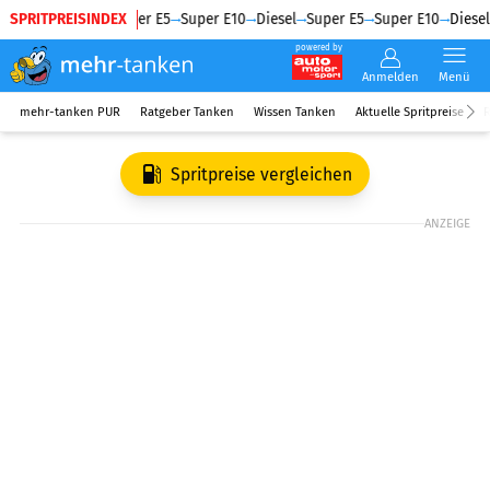
SPRITPREISINDEX
Diesel
Super E5
Super E10
Diesel
Super E5
Super E10
Diesel
powered by
Anmelden
Menü
mehr-tanken PUR
Ratgeber Tanken
Wissen Tanken
Aktuelle Spritpreise
R
Spritpreise vergleichen
ANZEIGE