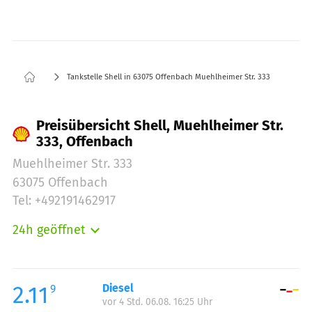
Tankstelle Shell in 63075 Offenbach Muehlheimer Str. 333
Preisübersicht Shell, Muehlheimer Str.
333, Offenbach
Muehlheimer Str. 333
63075 Offenbach
Tel: +492191462917
24h geöffnet
Montag:
00:00-24:00
Dienstag:
00:00-24:00
Mittwoch:
00:00-24:00
2.11
Diesel
9
vor 4 Std. 06.08. 16:25 Uhr
Donnerstag:
00:00-24:00