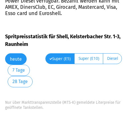
Power Diesel verfügbar. Bezahlt werden kann mit
AMEX, DinersClub, EC, Girocard, Mastercard, Visa,
Esso card und Euroshell.
Spritpreisstatistik für Shell, Kelsterbacher Str. 1-3,
Raunheim
Super (E10)
Diesel
Super (E5)
heute
7 Tage
28 Tage
Nur über Markttransparenzstelle (MTS-K) gemeldete Literpreise für
geöffnete Tankstellen.