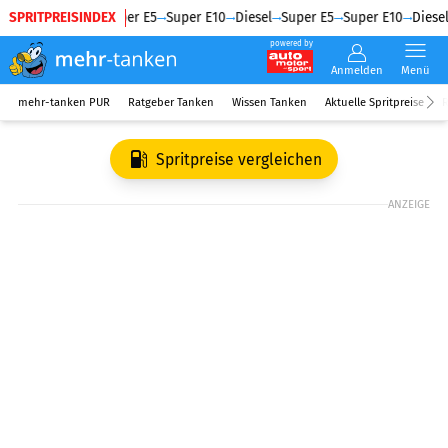
SPRITPREISINDEX
Diesel
Super E5
Super E10
Diesel
Super E5
Super E10
Diesel
powered by
Anmelden
Menü
mehr-tanken PUR
Ratgeber Tanken
Wissen Tanken
Aktuelle Spritpreise
R
Spritpreise vergleichen
ANZEIGE