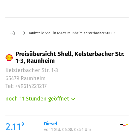
Tankstelle Shell in 65479 Raunheim Kelsterbacher Str. 1-3
Preisübersicht Shell, Kelsterbacher Str.
1-3, Raunheim
Kelsterbacher Str. 1-3
65479 Raunheim
Tel: +49614221217
noch 11 Stunden geöffnet
Montag:
06:00-23:00
Dienstag:
06:00-23:00
Mittwoch:
06:00-23:00
2.11
Diesel
9
vor 1 Std. 06.08. 07:54 Uhr
Donnerstag:
06:00-23:00