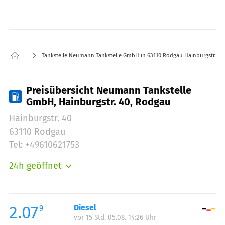
Tankstelle Neumann Tankstelle GmbH in 63110 Rodgau Hainburgstr. 40
Preisübersicht Neumann Tankstelle
GmbH, Hainburgstr. 40, Rodgau
Hainburgstr. 40
63110 Rodgau
Tel: +49610621753
24h geöffnet
Montag:
00:00-24:00
Dienstag:
00:00-24:00
Mittwoch:
00:00-24:00
2.07
Diesel
9
vor 15 Std. 05.08. 14:26 Uhr
Donnerstag:
00:00-24:00