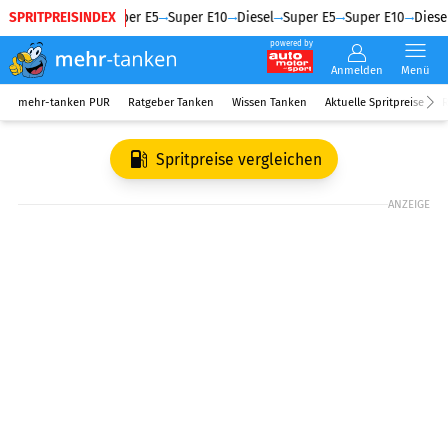
SPRITPREISINDEX
Diesel
Super E5
Super E10
Diesel
Super E5
Super E10
Diesel
powered by
Anmelden
Menü
mehr-tanken PUR
Ratgeber Tanken
Wissen Tanken
Aktuelle Spritpreise
R
Spritpreise vergleichen
ANZEIGE