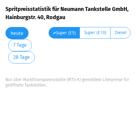
Spritpreisstatistik für Neumann Tankstelle GmbH,
Hainburgstr. 40, Rodgau
Super (E10)
Diesel
Super (E5)
heute
7 Tage
28 Tage
Nur über Markttransparenzstelle (MTS-K) gemeldete Literpreise für
geöffnete Tankstellen.