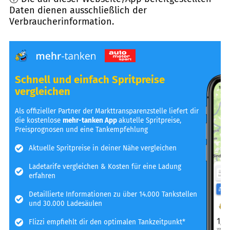
Daten dienen ausschließlich der
Verbraucherinformation.
Schnell und einfach Spritpreise
vergleichen
Als offizieller Partner der Markttransparenzstelle liefert dir
die kostenlose
mehr-tanken App
akutelle Spritpreise,
Preisprognosen und eine Tankempfehlung
Aktuelle Spritpreise in deiner Nähe vergleichen
Ladetarife vergleichen & Kosten für eine Ladung
erfahren
Detaillierte Informationen zu über 14.000 Tankstellen
und 30.000 Ladesäulen
Flizzi empfiehlt dir den optimalen Tankzeitpunkt*