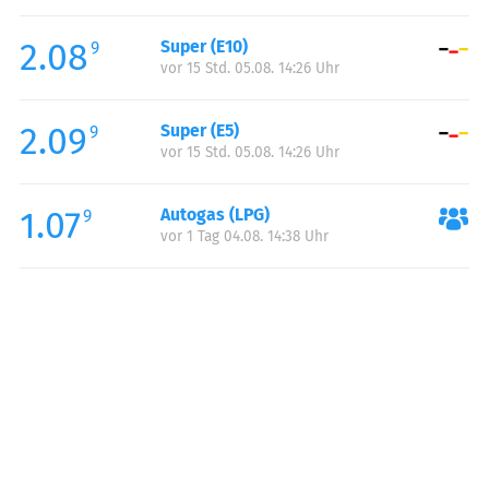
Freitag:
00:00-24:00
2.08
Super (E10)
Samstag:
00:00-24:00
9
vor 15 Std. 05.08. 14:26 Uhr
Sonntag:
00:00-24:00
2.09
Super (E5)
9
vor 15 Std. 05.08. 14:26 Uhr
1.07
Autogas (LPG)
9
vor 1 Tag 04.08. 14:38 Uhr