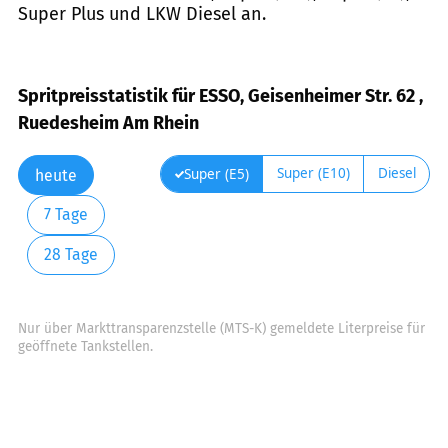
Super Plus und LKW Diesel an.
Spritpreisstatistik für ESSO, Geisenheimer Str. 62 ,
Ruedesheim Am Rhein
Super (E10)
Diesel
Super (E5)
heute
7 Tage
28 Tage
Nur über Markttransparenzstelle (MTS-K) gemeldete Literpreise für
geöffnete Tankstellen.