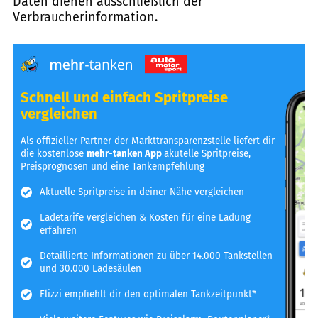
Daten dienen ausschließlich der
Verbraucherinformation.
Schnell und einfach Spritpreise
vergleichen
Als offizieller Partner der Markttransparenzstelle liefert dir
die kostenlose
mehr-tanken App
akutelle Spritpreise,
Preisprognosen und eine Tankempfehlung
Aktuelle Spritpreise in deiner Nähe vergleichen
Ladetarife vergleichen & Kosten für eine Ladung
erfahren
Detaillierte Informationen zu über 14.000 Tankstellen
und 30.000 Ladesäulen
Flizzi empfiehlt dir den optimalen Tankzeitpunkt*