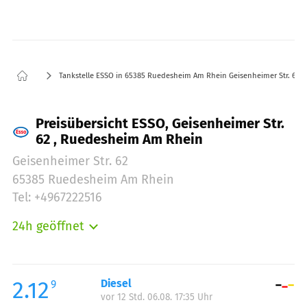
Tankstelle ESSO in 65385 Ruedesheim Am Rhein Geisenheimer Str. 62
Preisübersicht ESSO, Geisenheimer Str.
62 , Ruedesheim Am Rhein
Geisenheimer Str. 62
65385 Ruedesheim Am Rhein
Tel: +4967222516
24h geöffnet
Montag:
00:00-24:00
Dienstag:
00:00-24:00
Mittwoch:
00:00-24:00
2.12
Diesel
9
vor 12 Std. 06.08. 17:35 Uhr
Donnerstag:
00:00-24:00