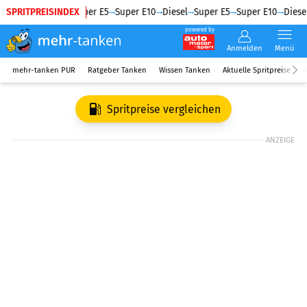
SPRITPREISINDEX
Diesel
Super E5
Super E10
Diesel
Super E5
Super E10
Diesel
powered by
Anmelden
Menü
mehr-tanken PUR
Ratgeber Tanken
Wissen Tanken
Aktuelle Spritpreise
R
Spritpreise vergleichen
ANZEIGE