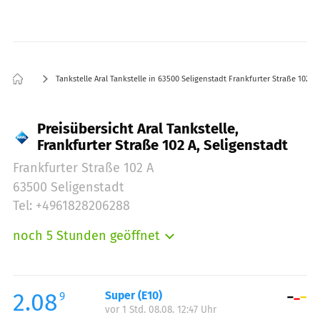
Tankstelle Aral Tankstelle in 63500 Seligenstadt Frankfurter Straße 102 A
Preisübersicht Aral Tankstelle,
Frankfurter Straße 102 A, Seligenstadt
Frankfurter Straße 102 A
63500 Seligenstadt
Tel: +4961828206288
noch 5 Stunden geöffnet
Montag:
05:00-22:00
Dienstag:
05:00-22:00
Mittwoch:
05:00-22:00
2.08
Super (E10)
9
vor 1 Std. 08.08. 12:47 Uhr
Donnerstag:
05:00-22:00