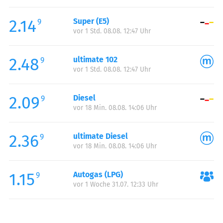
Freitag:
05:00-22:00
2.14
Super (E5)
Samstag:
06:00-22:00
9
vor 1 Std. 08.08. 12:47 Uhr
Sonntag:
07:00-22:00
2.48
ultimate 102
9
vor 1 Std. 08.08. 12:47 Uhr
2.09
Diesel
9
vor 18 Min. 08.08. 14:06 Uhr
2.36
ultimate Diesel
9
vor 18 Min. 08.08. 14:06 Uhr
1.15
Autogas (LPG)
9
vor 1 Woche 31.07. 12:33 Uhr