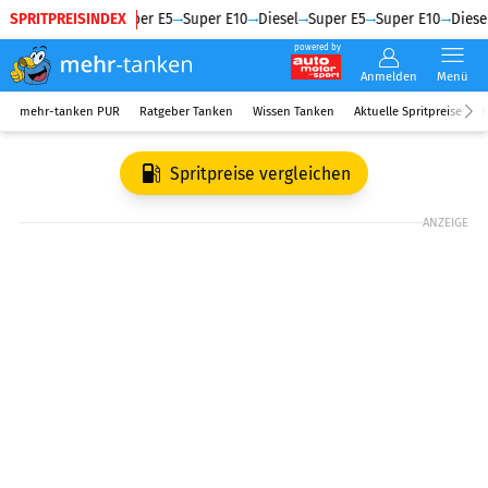
SPRITPREISINDEX
Diesel
Super E5
Super E10
Diesel
Super E5
Super E10
Diesel
powered by
Anmelden
Menü
mehr-tanken PUR
Ratgeber Tanken
Wissen Tanken
Aktuelle Spritpreise
R
Spritpreise vergleichen
ANZEIGE