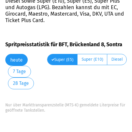
Diesel sowie Super (E10), Super (E5), Super Plus
und Autogas (LPG). Bezahlen kannst du mit EC,
Girocard, Maestro, Mastercard, Visa, DKV, UTA und
Ticket Plus Card.
Spritpreisstatistik für BFT, Brückenland 8, Sontra
Super (E10)
Diesel
Super (E5)
heute
7 Tage
28 Tage
Nur über Markttransparenzstelle (MTS-K) gemeldete Literpreise für
geöffnete Tankstellen.