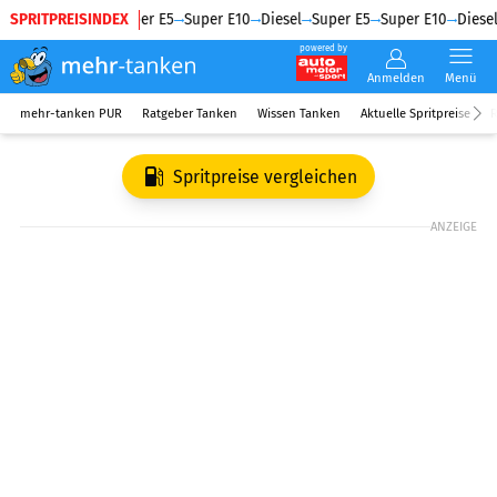
SPRITPREISINDEX
Diesel
Super E5
Super E10
Diesel
Super E5
Super E10
Diesel
powered by
Anmelden
Menü
mehr-tanken PUR
Ratgeber Tanken
Wissen Tanken
Aktuelle Spritpreise
R
Spritpreise vergleichen
ANZEIGE