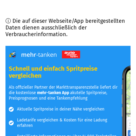
ⓘ Die auf dieser Webseite/App bereitgestellten
Daten dienen ausschließlich der
Verbraucherinformation.
Schnell und einfach Spritpreise
vergleichen
Als offizieller Partner der Markttransparenzstelle liefert dir
die kostenlose
mehr-tanken App
akutelle Spritpreise,
Preisprognosen und eine Tankempfehlung
Aktuelle Spritpreise in deiner Nähe vergleichen
Ladetarife vergleichen & Kosten für eine Ladung
erfahren