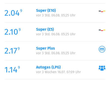
Freitag:
06:00-21:00
2.04
Super (E10)
Samstag:
06:30-21:00
9
vor 3 Std. 06.08. 05:25 Uhr
Sonntag:
06:30-21:00
2.10
Super (E5)
9
vor 3 Std. 06.08. 05:25 Uhr
2.17
Super Plus
9
vor 3 Std. 06.08. 05:25 Uhr
1.14
Autogas (LPG)
9
vor 3 Wochen 16.07. 07:09 Uhr