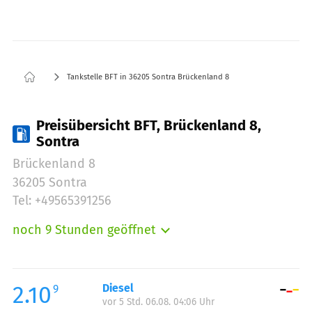
Tankstelle BFT in 36205 Sontra Brückenland 8
Preisübersicht BFT, Brückenland 8,
Sontra
Brückenland 8
36205 Sontra
Tel: +49565391256
noch 9 Stunden geöffnet
Montag:
06:00-21:00
Dienstag:
06:00-21:00
Mittwoch:
06:00-21:00
2.10
Diesel
9
vor 5 Std. 06.08. 04:06 Uhr
Donnerstag:
06:00-21:00