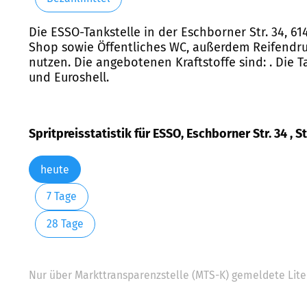
Die ESSO-Tankstelle in der Eschborner Str. 34, 
Shop sowie Öffentliches WC, außerdem Reifendru
nutzen. Die angebotenen Kraftstoffe sind: . Die T
und Euroshell.
Spritpreisstatistik für ESSO, Eschborner Str. 34 , 
heute
7 Tage
28 Tage
Nur über Markttransparenzstelle (MTS-K) gemeldete Liter