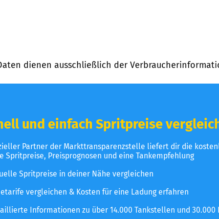
Daten dienen ausschließlich der Verbraucherinformati
ell und einfach Spritpreise vergleic
izieller Partner der Markttransparenzstelle liefert dir die koste
le Spritpreise, Preisprognosen und eine Tankempfehlung
uelle Spritpreise in deiner Nähe vergleichen
etarife vergleichen & Kosten für eine Ladung erfahren
aillierte Informationen zu über 14.000 Tankstellen und 30.000