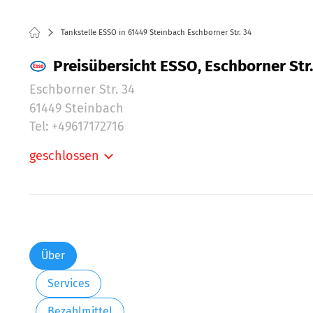
Tankstelle ESSO in 61449 Steinbach Eschborner Str. 34
Preisübersicht ESSO, Eschborner Str.
Eschborner Str. 34
61449 Steinbach
Tel: +49617172716
geschlossen
Montag:
Dienstag:
Mittwoch:
Donnerstag:
Freitag:
Über
Samstag:
Services
Sonntag:
Bezahlmittel