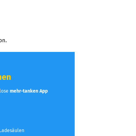
on.
hen
nlose
mehr-tanken App
 Ladesäulen