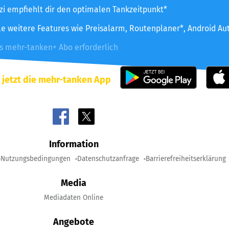
zzi empfiehlt dir den optimalen Tankzeitpunkt*
le weitere Features wie Preisalarm, Routenplaner*, Android Au
es mehr-tanken+ Abo erforderlich
 jetzt die mehr-tanken App
Information
Nutzungsbedingungen
Datenschutzanfrage
Barrierefreiheitserklärung
Media
Mediadaten Online
Angebote