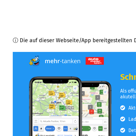
ⓘ Die auf dieser Webseite/App bereitgestellten 
Schn
Als off
akutel
Akt
Lad
Det