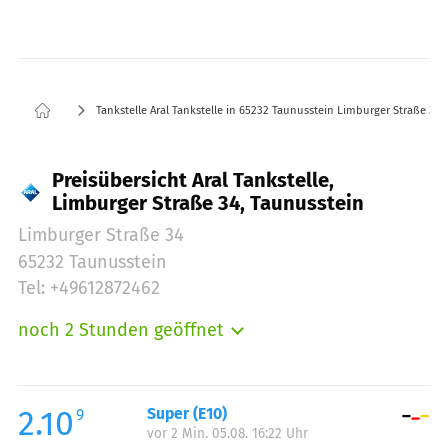
Tankstelle Aral Tankstelle in 65232 Taunusstein Limburger Straße 34
Preisübersicht Aral Tankstelle,
Limburger Straße 34, Taunusstein
Limburger Straße 34
65232 Taunusstein
Tel: +49612872462
noch 2 Stunden geöffnet
Montag:
06:00-21:00
Dienstag:
06:00-21:00
Mittwoch:
06:00-21:00
2.10
Super (E10)
9
vor 2 Min. 05.08. 16:22 Uhr
Donnerstag:
06:00-21:00