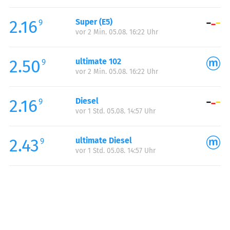
Freitag:
06:00-21:00
2.16
Super (E5)
Samstag:
07:30-21:00
9
vor 2 Min. 05.08. 16:22 Uhr
Sonntag:
09:00-21:00
2.50
ultimate 102
9
vor 2 Min. 05.08. 16:22 Uhr
2.16
Diesel
9
vor 1 Std. 05.08. 14:57 Uhr
2.43
ultimate Diesel
9
vor 1 Std. 05.08. 14:57 Uhr