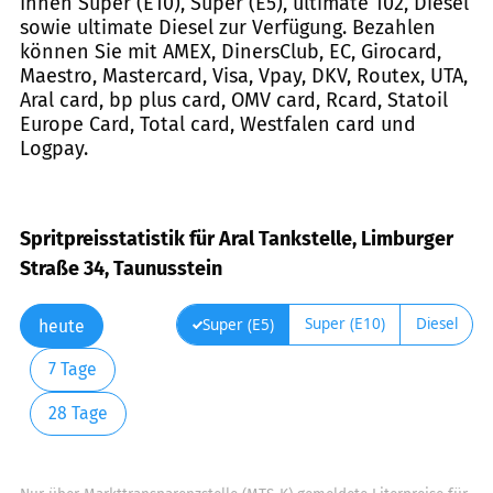
Ihnen Super (E10), Super (E5), ultimate 102, Diesel
sowie ultimate Diesel zur Verfügung. Bezahlen
können Sie mit AMEX, DinersClub, EC, Girocard,
Maestro, Mastercard, Visa, Vpay, DKV, Routex, UTA,
Aral card, bp plus card, OMV card, Rcard, Statoil
Europe Card, Total card, Westfalen card und
Logpay.
Spritpreisstatistik für Aral Tankstelle, Limburger
Straße 34, Taunusstein
Super (E10)
Diesel
Super (E5)
heute
7 Tage
28 Tage