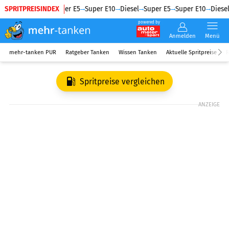
SPRITPREISINDEX
Diesel
Super E5
Super E10
Diesel
Super E5
Super E10
Diesel
powered by
Anmelden
Menü
mehr-tanken PUR
Ratgeber Tanken
Wissen Tanken
Aktuelle Spritpreise
R
Spritpreise vergleichen
ANZEIGE