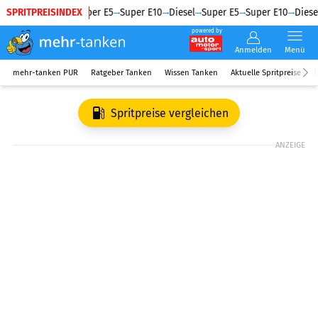
SPRITPREISINDEX
Diesel
Super E5
Super E10
Diesel
Super E5
Super E10
Diesel
powered by
Anmelden
Menü
mehr-tanken PUR
Ratgeber Tanken
Wissen Tanken
Aktuelle Spritpreise
R
Spritpreise vergleichen
ANZEIGE