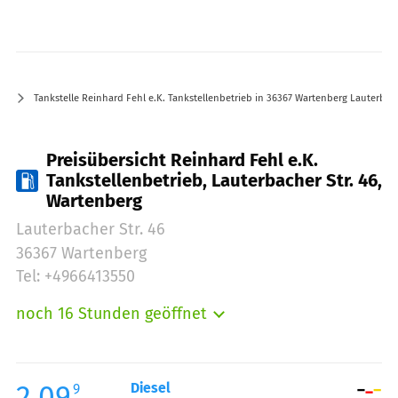
Tankstelle Reinhard Fehl e.K. Tankstellenbetrieb in 36367 Wartenberg Lauterbach
Preisübersicht Reinhard Fehl e.K.
Tankstellenbetrieb, Lauterbacher Str. 46,
Wartenberg
Lauterbacher Str. 46
36367 Wartenberg
Tel: +4966413550
noch 16 Stunden geöffnet
Montag:
05:00-22:00
Dienstag:
05:00-22:00
Mittwoch:
05:00-22:00
2.09
Diesel
9