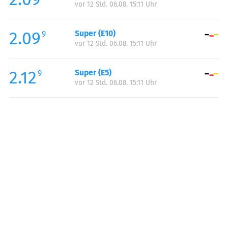
vor 12 Std. 06.08. 15:11 Uhr
Donnerstag:
05:00-22:00
Freitag:
05:00-22:00
2.09
Super (E10)
Samstag:
05:00-22:00
9
vor 12 Std. 06.08. 15:11 Uhr
Sonntag:
05:00-22:00
Feiertag:
05:00-22:00
2.12
Super (E5)
9
vor 12 Std. 06.08. 15:11 Uhr