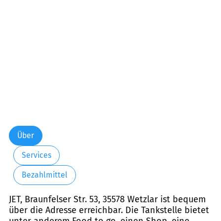
Freitag:
05:30-22:00
Samstag:
07:00-22:00
Sonntag:
08:00-22:00
Feiertag:
08:00-22:00
Über
Services
Bezahlmittel
JET, Braunfelser Str. 53, 35578 Wetzlar ist bequem
über die Adresse erreichbar. Die Tankstelle bietet
unter anderem Food to go, einen Shop, eine