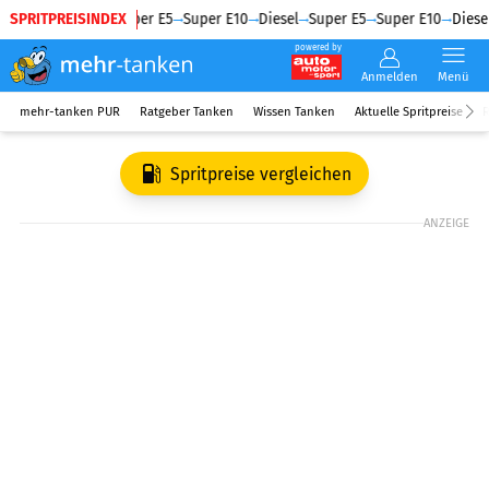
SPRITPREISINDEX
Diesel
Super E5
Super E10
Diesel
Super E5
Super E10
Diesel
powered by
Anmelden
Menü
mehr-tanken PUR
Ratgeber Tanken
Wissen Tanken
Aktuelle Spritpreise
R
Spritpreise vergleichen
ANZEIGE