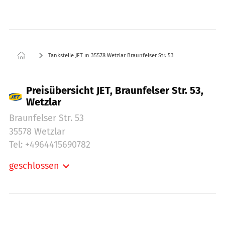
Tankstelle JET in 35578 Wetzlar Braunfelser Str. 53
Preisübersicht JET, Braunfelser Str. 53,
Wetzlar
Braunfelser Str. 53
35578 Wetzlar
Tel: +4964415690782
geschlossen
Montag:
05:30-22:00
Dienstag:
05:30-22:00
Mittwoch:
05:30-22:00
Donnerstag:
05:30-22:00