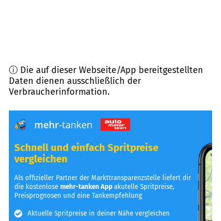
ⓘ Die auf dieser Webseite/App bereitgestellten
Daten dienen ausschließlich der
Verbraucherinformation.
Schnell und einfach Spritpreise
vergleichen
Als offizieller Partner der Markttransparenzstelle liefert dir
die kostenlose
mehr-tanken App
akutelle Spritpreise,
Preisprognosen und eine Tankempfehlung
Aktuelle Spritpreise in deiner Nähe vergleichen