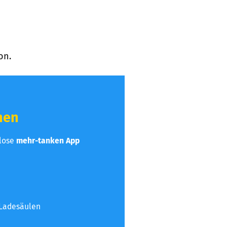
on.
hen
nlose
mehr-tanken App
 Ladesäulen