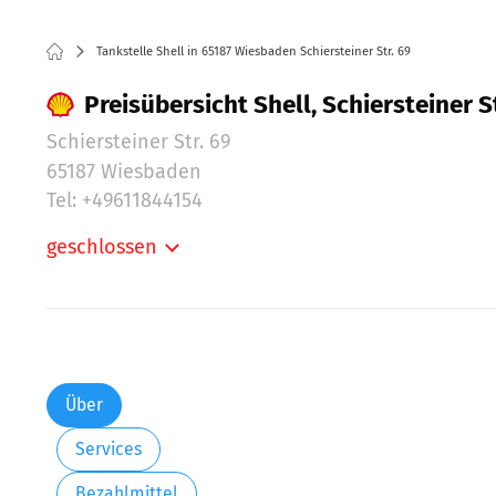
Tankstelle Shell in 65187 Wiesbaden Schiersteiner Str. 69
Preisübersicht Shell, Schiersteiner 
Schiersteiner Str. 69
65187 Wiesbaden
Tel: +49611844154
geschlossen
Montag:
Dienstag:
Mittwoch:
Donnerstag:
Freitag:
Über
Samstag:
Services
Sonntag:
Feiertag:
Bezahlmittel