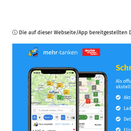
ⓘ Die auf dieser Webseite/App bereitgestellten 
Schn
Als off
akutel
Akt
Lad
Det
Fli