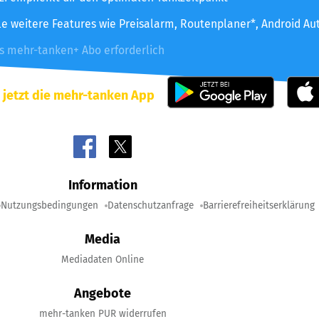
le weitere Features wie Preisalarm, Routenplaner*, Android Au
es mehr-tanken+ Abo erforderlich
 jetzt die mehr-tanken App
Information
Nutzungsbedingungen
Datenschutzanfrage
Barrierefreiheitserklärung
Media
Mediadaten Online
Angebote
mehr-tanken PUR widerrufen