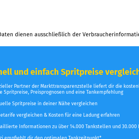
Daten dienen ausschließlich der Verbraucherinformati
ell und einfach Spritpreise vergleic
izieller Partner der Markttransparenzstelle liefert dir die koste
le Spritpreise, Preisprognosen und eine Tankempfehlung
uelle Spritpreise in deiner Nähe vergleichen
etarife vergleichen & Kosten für eine Ladung erfahren
aillierte Informationen zu über 14.000 Tankstellen und 30.000
zzi empfiehlt dir den optimalen Tankzeitpunkt*