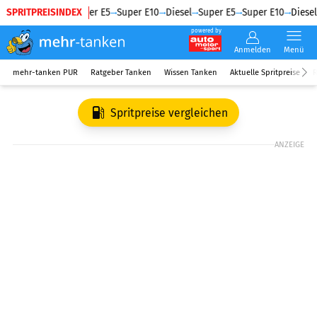
SPRITPREISINDEX
Diesel
Super E5
Super E10
Diesel
Super E5
Super E10
Diesel
powered by
Anmelden
Menü
mehr-tanken PUR
Ratgeber Tanken
Wissen Tanken
Aktuelle Spritpreise
R
Spritpreise vergleichen
ANZEIGE