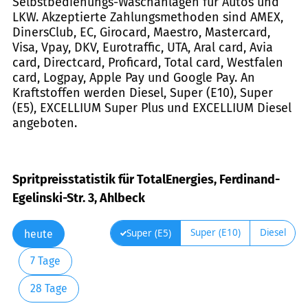
Selbstbedienungs-Waschanlagen für Autos und
LKW. Akzeptierte Zahlungsmethoden sind AMEX,
DinersClub, EC, Girocard, Maestro, Mastercard,
Visa, Vpay, DKV, Eurotraffic, UTA, Aral card, Avia
card, Directcard, Proficard, Total card, Westfalen
card, Logpay, Apple Pay und Google Pay. An
Kraftstoffen werden Diesel, Super (E10), Super
(E5), EXCELLIUM Super Plus und EXCELLIUM Diesel
angeboten.
Spritpreisstatistik für TotalEnergies, Ferdinand-
Egelinski-Str. 3, Ahlbeck
Super (E10)
Diesel
Super (E5)
heute
7 Tage
28 Tage