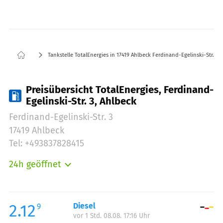
Tankstelle TotalEnergies in 17419 Ahlbeck Ferdinand-Egelinski-Str. 3
Preisübersicht TotalEnergies, Ferdinand-
Egelinski-Str. 3, Ahlbeck
Ferdinand-Egelinski-Str. 3
17419 Ahlbeck
Tel: +493837828415
24h geöffnet
Montag:
00:00-24:00
Dienstag:
00:00-24:00
Mittwoch:
00:00-24:00
2.12
Diesel
9
vor 1 Std. 08.08. 17:16 Uhr
Donnerstag:
00:00-24:00