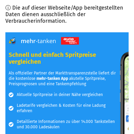
ⓘ Die auf dieser Webseite/App bereitgestellten
Daten dienen ausschließlich der
Verbraucherinformation.
Schnell und einfach Spritpreise
vergleichen
Als offizieller Partner der Markttransparenzstelle liefert dir
die kostenlose
mehr-tanken App
akutelle Spritpreise,
Preisprognosen und eine Tankempfehlung
Aktuelle Spritpreise in deiner Nähe vergleichen
Ladetarife vergleichen & Kosten für eine Ladung
erfahren
Detaillierte Informationen zu über 14.000 Tankstellen
und 30.000 Ladesäulen