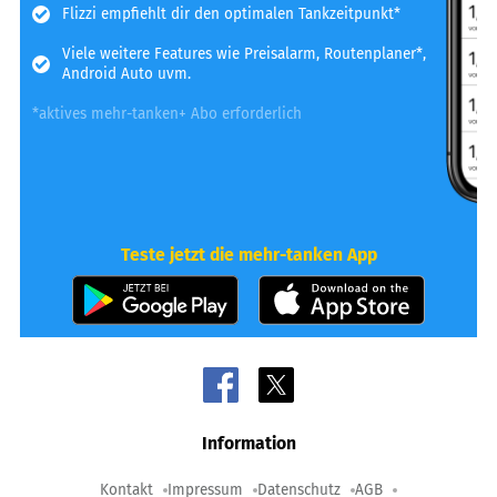
Flizzi empfiehlt dir den optimalen Tankzeitpunkt*
Viele weitere Features wie Preisalarm, Routenplaner*,
Android Auto uvm.
*aktives mehr-tanken+ Abo erforderlich
Teste jetzt die mehr-tanken App
Information
Kontakt
Impressum
Datenschutz
AGB