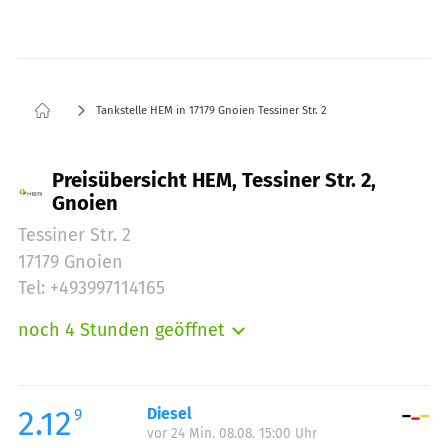
Tankstelle HEM in 17179 Gnoien Tessiner Str. 2
Preisübersicht HEM, Tessiner Str. 2,
Gnoien
Tessiner Str. 2
17179 Gnoien
Tel: +493997114165
noch 4 Stunden geöffnet
Montag:
05:00-22:00
Dienstag:
05:00-22:00
Mittwoch:
05:00-22:00
2.12
Diesel
9
vor 24 Min. 08.08. 15:00 Uhr
Donnerstag:
05:00-22:00