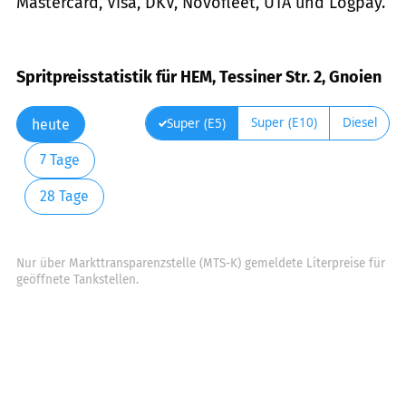
Mastercard, Visa, DKV, Novofleet, UTA und Logpay.
Spritpreisstatistik für HEM, Tessiner Str. 2, Gnoien
Super (E10)
Diesel
Super (E5)
heute
7 Tage
28 Tage
Nur über Markttransparenzstelle (MTS-K) gemeldete Literpreise für
geöffnete Tankstellen.