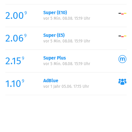
Freitag:
05:00-22:00
2.00
Super (E10)
Samstag:
06:00-22:00
9
vor 5 Min. 08.08. 15:19 Uhr
Sonntag:
06:00-22:00
2.06
Super (E5)
9
vor 5 Min. 08.08. 15:19 Uhr
2.15
Super Plus
9
vor 5 Min. 08.08. 15:19 Uhr
1.10
AdBlue
9
vor 1 Jahr 05.06. 17:15 Uhr