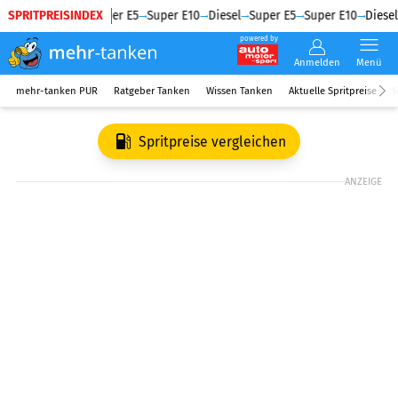
SPRITPREISINDEX
Diesel
Super E5
Super E10
Diesel
Super E5
Super E10
Diesel
powered by
Anmelden
Menü
mehr-tanken PUR
Ratgeber Tanken
Wissen Tanken
Aktuelle Spritpreise
R
Spritpreise vergleichen
ANZEIGE