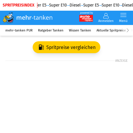
SPRITPREISINDEX
Diesel
Super E5
Super E10
Diesel
Super E5
Super E10
Diesel
powered by
Anmelden
Menü
mehr-tanken PUR
Ratgeber Tanken
Wissen Tanken
Aktuelle Spritpreise
R
Spritpreise vergleichen
ANZEIGE