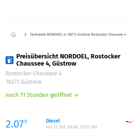
Tankstelle NORDOEL in 18273 Güstrow Rostocker Chaussee 4
Preisübersicht NORDOEL, Rostocker
Chaussee 4, Güstrow
Rostocker Chaussee 4
18273 Güstrow
noch 11 Stunden geöffnet
Montag:
05:00-23:00
Dienstag:
05:00-23:00
Mittwoch:
05:00-23:00
2.07
Diesel
9
vor 12 Std. 08.08. 21:07 Uhr
Donnerstag:
05:00-23:00
Freitag:
05:00-23:00