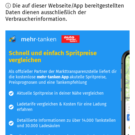
ⓘ Die auf dieser Webseite/App bereitgestellten
Daten dienen ausschließlich der
Verbraucherinformation.
Schnell und einfach Spritpreise
vergleichen
Als offizieller Partner der Markttransparenzstelle liefert dir
die kostenlose
mehr-tanken App
akutelle Spritpreise,
Preisprognosen und eine Tankempfehlung
Aktuelle Spritpreise in deiner Nähe vergleichen
Ladetarife vergleichen & Kosten für eine Ladung
erfahren
Detaillierte Informationen zu über 14.000 Tankstellen
und 30.000 Ladesäulen