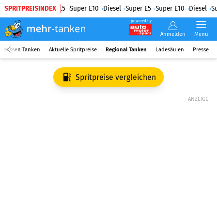
SPRITPREISINDEX
Diesel
Super E5
Super E10
Diesel
Super E5
Super E10
Diesel
Su
powered by
Anmelden
Menü
Wissen Tanken
Aktuelle Spritpreise
Regional Tanken
Ladesäulen
Presse
Spritpreise vergleichen
ANZEIGE