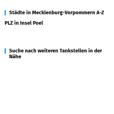
Städte in Mecklenburg-Vorpommern A-Z
PLZ in Insel Poel
23999
Insel Poel
Suche nach weiteren Tankstellen in der
Nähe
23974
Neuburg-Steinhausen, Hornstorf
(
9,2
km
Entfernung)
23970
Wismar
(
12,2
km Entfernung)
23968
Barnekow, Gägelow u.a.
(
12,2
km
Entfernung)
18233
Neubukow, Ravensberg u.a.
(
14,9
km