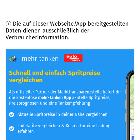
ⓘ Die auf dieser Webseite/App bereitgestellten
Daten dienen ausschließlich der
Verbraucherinformation.
Schnell und einfach Spritpreise
vergleichen
Als offizieller Partner der Markttransparenzstelle liefert dir
die kostenlose
mehr-tanken App
akutelle Spritpreise,
Preisprognosen und eine Tankempfehlung
Aktuelle Spritpreise in deiner Nähe vergleichen
Ladetarife vergleichen & Kosten für eine Ladung
erfahren