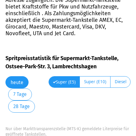
bietet Kraftstoffe für Pkw und Nutzfahrzeuge,
einschließlich . Als Zahlungsmöglichkeiten
akzeptiert die Supermarkt-Tankstelle AMEX, EC,
Girocard, Maestro, Mastercard, Visa, DKV,
Novofleet, UTA und Jet Card.
Spritpreisstatistik für Supermarkt-Tankstelle,
Ostsee-Park-Str. 3, Lambrechtshagen
Super (E10)
Diesel
Super (E5)
heute
7 Tage
28 Tage
Nur über Markttransparenzstelle (MTS-K) gemeldete Literpreise für
geöffnete Tankstellen.