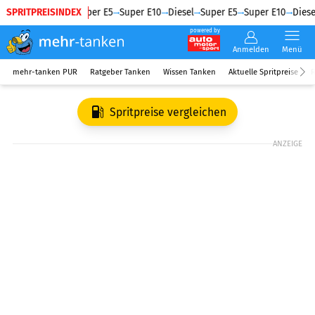
SPRITPREISINDEX
Diesel
Super E5
Super E10
Diesel
Super E5
Super E10
Diese
powered by
Anmelden
Menü
mehr-tanken PUR
Ratgeber Tanken
Wissen Tanken
Aktuelle Spritpreise
R
Spritpreise vergleichen
ANZEIGE