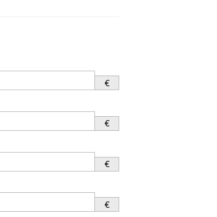
€
€
€
€