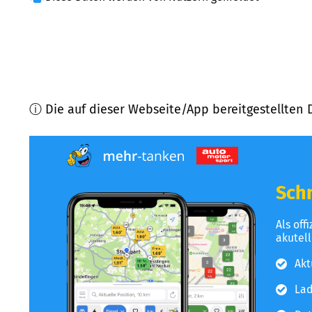
ⓘ Die auf dieser Webseite/App bereitgestellten 
Schn
Als off
akutel
Akt
Lad