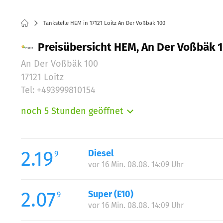
Tankstelle HEM in 17121 Loitz An Der Voßbäk 100
Preisübersicht HEM, An Der Voßbäk 1
An Der Voßbäk 100
17121 Loitz
Tel: +493999810154
noch 5 Stunden geöffnet
Montag:
Dienstag:
Mittwoch:
2.19
Diesel
9
Donnerstag:
vor 16 Min. 08.08. 14:09 Uhr
Freitag:
Samstag:
2.07
Super (E10)
9
Sonntag:
vor 16 Min. 08.08. 14:09 Uhr