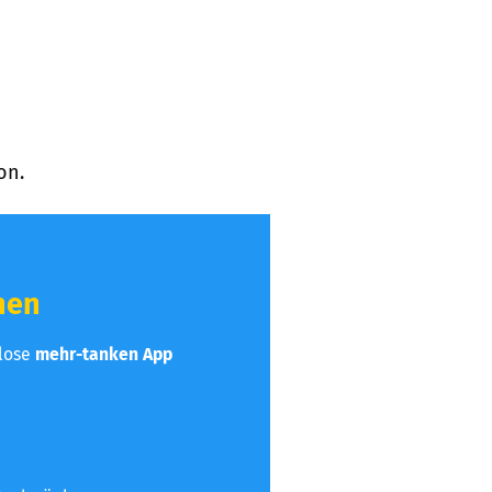
on.
hen
nlose
mehr-tanken App