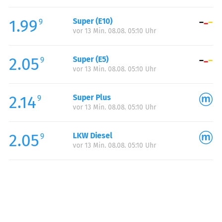
Freitag:
06:00-20:00
1.99
Super (E10)
Samstag:
06:00-20:00
9
vor 13 Min. 08.08. 05:10 Uhr
Sonntag:
06:00-20:00
Feiertag:
06:00-20:00
2.05
Super (E5)
9
vor 13 Min. 08.08. 05:10 Uhr
2.14
Super Plus
9
vor 13 Min. 08.08. 05:10 Uhr
2.05
LKW Diesel
9
vor 13 Min. 08.08. 05:10 Uhr