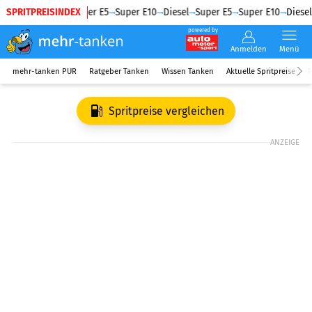
SPRITPREISINDEX
Diesel
Super E5
Super E10
Diesel
Super E5
Super E10
Diesel
powered by
Anmelden
Menü
mehr-tanken PUR
Ratgeber Tanken
Wissen Tanken
Aktuelle Spritpreise
R
Spritpreise vergleichen
ANZEIGE