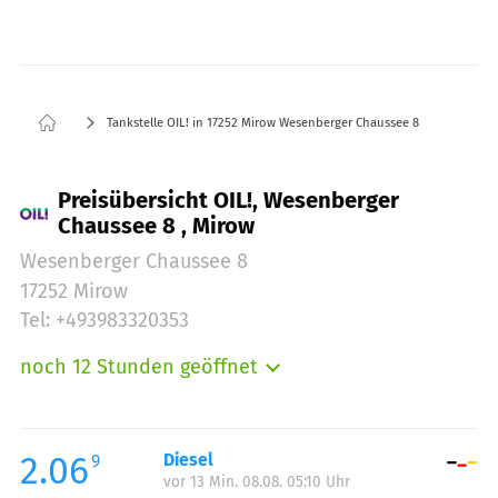
Tankstelle OIL! in 17252 Mirow Wesenberger Chaussee 8
Preisübersicht OIL!, Wesenberger
Chaussee 8 , Mirow
Wesenberger Chaussee 8
17252 Mirow
Tel: +493983320353
noch 12 Stunden geöffnet
Montag:
06:00-20:00
Dienstag:
06:00-20:00
Mittwoch:
06:00-20:00
2.06
Diesel
9
vor 13 Min. 08.08. 05:10 Uhr
Donnerstag:
06:00-20:00