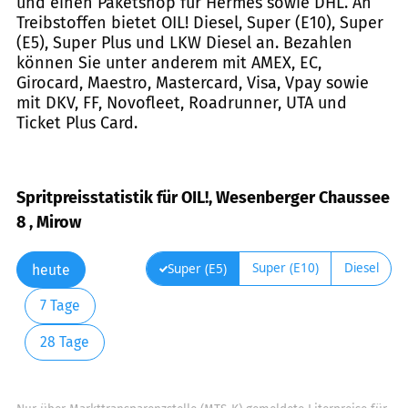
und einen Paketshop für Hermes sowie DHL. An
Treibstoffen bietet OIL! Diesel, Super (E10), Super
(E5), Super Plus und LKW Diesel an. Bezahlen
können Sie unter anderem mit AMEX, EC,
Girocard, Maestro, Mastercard, Visa, Vpay sowie
mit DKV, FF, Novofleet, Roadrunner, UTA und
Ticket Plus Card.
Spritpreisstatistik für OIL!, Wesenberger Chaussee
8 , Mirow
Super (E10)
Diesel
Super (E5)
heute
7 Tage
28 Tage