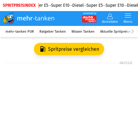
SPRITPREISINDEX
Diesel
Super E5
Super E10
Diesel
Super E5
Super E10
Diesel
powered by
Anmelden
Menü
mehr-tanken PUR
Ratgeber Tanken
Wissen Tanken
Aktuelle Spritpreise
R
Spritpreise vergleichen
ANZEIGE