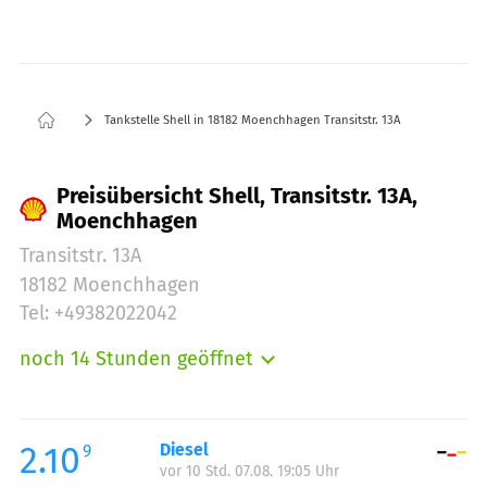
Tankstelle Shell in 18182 Moenchhagen Transitstr. 13A
Preisübersicht Shell, Transitstr. 13A,
Moenchhagen
Transitstr. 13A
18182 Moenchhagen
Tel: +49382022042
noch 14 Stunden geöffnet
Montag:
06:00-22:00
Dienstag:
06:00-22:00
Mittwoch:
06:00-22:00
2.10
Diesel
9
vor 10 Std. 07.08. 19:05 Uhr
Donnerstag:
06:00-22:00