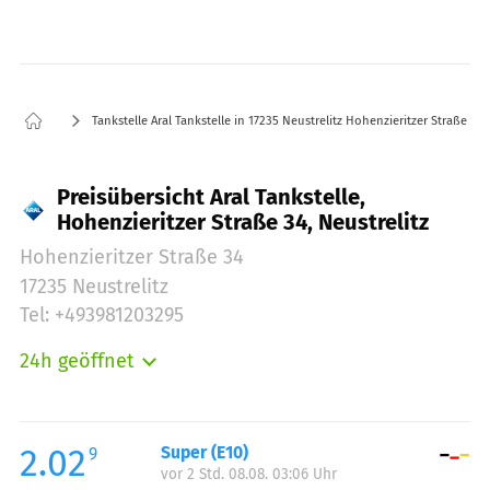
Tankstelle Aral Tankstelle in 17235 Neustrelitz Hohenzieritzer Straße 34
Preisübersicht Aral Tankstelle,
Hohenzieritzer Straße 34, Neustrelitz
Hohenzieritzer Straße 34
17235 Neustrelitz
Tel: +493981203295
24h geöffnet
Montag:
00:00-24:00
Dienstag:
00:00-24:00
Mittwoch:
00:00-24:00
2.02
Super (E10)
9
vor 2 Std. 08.08. 03:06 Uhr
Donnerstag:
00:00-24:00