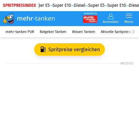
SPRITPREISINDEX
Diesel
Super E5
Super E10
Diesel
Super E5
Super E10
Diesel
powered by
Anmelden
Menü
mehr-tanken PUR
Ratgeber Tanken
Wissen Tanken
Aktuelle Spritpreise
R
Spritpreise vergleichen
ANZEIGE