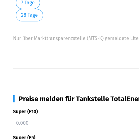
7 Tage
28 Tage
Nur über Markttransparenzstelle (MTS-K) gemeldete Liter
Preise melden für Tankstelle TotalEne
Super (E10)
Super (E5)