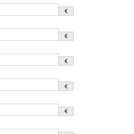
€
€
€
€
€