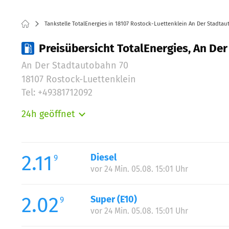
Tankstelle TotalEnergies in 18107 Rostock-Luettenklein An Der Stadta
Preisübersicht TotalEnergies, An De
An Der Stadtautobahn 70
18107 Rostock-Luettenklein
Tel: +49381712092
24h geöffnet
Montag:
Dienstag:
Mittwoch:
2.11
Diesel
9
Donnerstag:
vor 24 Min. 05.08. 15:01 Uhr
Freitag:
Samstag:
2.02
Super (E10)
9
Sonntag:
vor 24 Min. 05.08. 15:01 Uhr