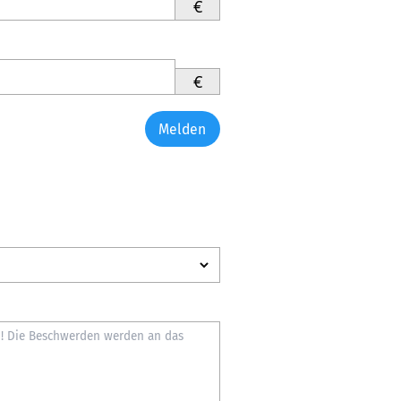
€
€
Melden