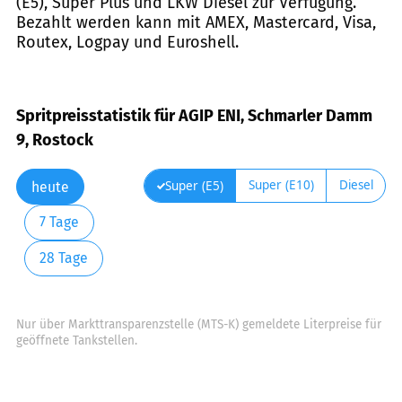
(E5), Super Plus und LKW Diesel zur Verfügung.
Bezahlt werden kann mit AMEX, Mastercard, Visa,
Routex, Logpay und Euroshell.
Spritpreisstatistik für AGIP ENI, Schmarler Damm
9, Rostock
Super (E10)
Diesel
Super (E5)
heute
7 Tage
28 Tage
Nur über Markttransparenzstelle (MTS-K) gemeldete Literpreise für
geöffnete Tankstellen.