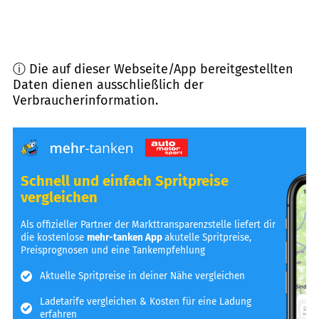
ⓘ Die auf dieser Webseite/App bereitgestellten
Daten dienen ausschließlich der
Verbraucherinformation.
Schnell und einfach Spritpreise
vergleichen
Als offizieller Partner der Markttransparenzstelle liefert dir
die kostenlose
mehr-tanken App
akutelle Spritpreise,
Preisprognosen und eine Tankempfehlung
Aktuelle Spritpreise in deiner Nähe vergleichen
Ladetarife vergleichen & Kosten für eine Ladung
erfahren