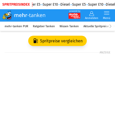
SPRITPREISINDEX
Diesel
Super E5
Super E10
Diesel
Super E5
Super E10
Diesel
powered by
Anmelden
Menü
mehr-tanken PUR
Ratgeber Tanken
Wissen Tanken
Aktuelle Spritpreise
R
Spritpreise vergleichen
ANZEIGE