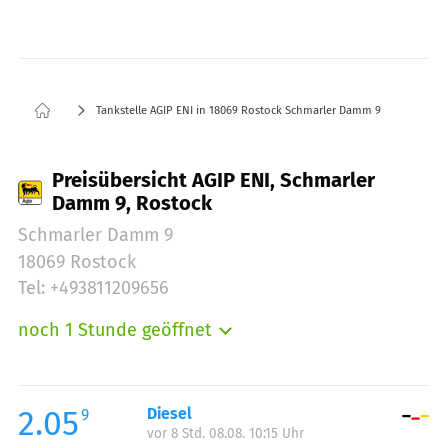
Tankstelle AGIP ENI in 18069 Rostock Schmarler Damm 9
Preisübersicht AGIP ENI, Schmarler
Damm 9, Rostock
Schmarler Damm 9
18069 Rostock
Tel: +493811209656
noch 1 Stunde geöffnet
Montag:
05:00-22:00
Dienstag:
05:00-22:00
Mittwoch:
05:00-22:00
2.05
Diesel
9
vor 8 Std. 08.08. 10:15 Uhr
Donnerstag:
05:00-22:00