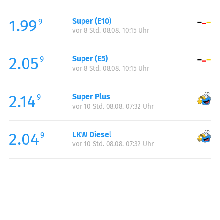
Freitag:
05:00-22:00
1.99
Super (E10)
Samstag:
06:00-22:00
9
vor 8 Std. 08.08. 10:15 Uhr
Sonntag:
06:00-22:00
Feiertag:
06:00-22:00
2.05
Super (E5)
9
vor 8 Std. 08.08. 10:15 Uhr
2.14
Super Plus
9
vor 10 Std. 08.08. 07:32 Uhr
2.04
LKW Diesel
9
vor 10 Std. 08.08. 07:32 Uhr