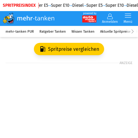
SPRITPREISINDEX
Diesel
Super E5
Super E10
Diesel
Super E5
Super E10
Diesel
powered by
Anmelden
Menü
mehr-tanken PUR
Ratgeber Tanken
Wissen Tanken
Aktuelle Spritpreise
R
Spritpreise vergleichen
ANZEIGE