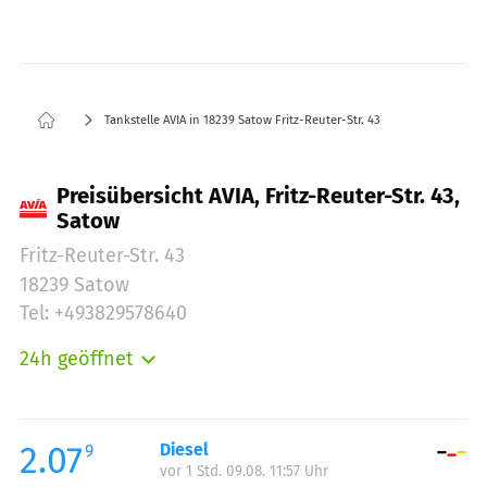
Tankstelle AVIA in 18239 Satow Fritz-Reuter-Str. 43
Preisübersicht AVIA, Fritz-Reuter-Str. 43,
Satow
Fritz-Reuter-Str. 43
18239 Satow
Tel: +493829578640
24h geöffnet
Montag:
00:00-23:59
Dienstag:
00:00-23:59
Mittwoch:
00:00-23:59
2.07
Diesel
9
vor 1 Std. 09.08. 11:57 Uhr
Donnerstag:
00:00-23:59