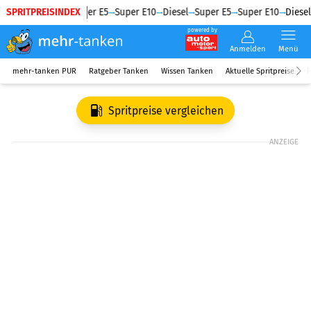
SPRITPREISINDEX
Diesel
Super E5
Super E10
Diesel
Super E5
Super E10
Diesel
powered by
Anmelden
Menü
mehr-tanken PUR
Ratgeber Tanken
Wissen Tanken
Aktuelle Spritpreise
R
Spritpreise vergleichen
ANZEIGE