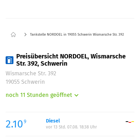
Tankstelle NORDOEL in 19055 Schwerin Wismarsche Str. 392
Preisübersicht NORDOEL, Wismarsche
Str. 392, Schwerin
Wismarsche Str. 392
19055 Schwerin
noch 11 Stunden geöffnet
Montag:
06:00-22:00
Dienstag:
06:00-22:00
Mittwoch:
06:00-22:00
2.10
Diesel
9
vor 13 Std. 07.08. 18:38 Uhr
Donnerstag:
06:00-22:00
Freitag:
06:00-22:00