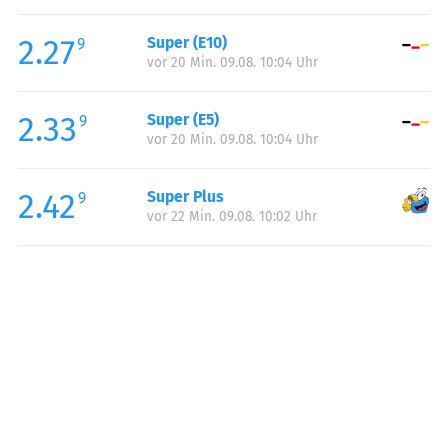
Freitag:
05:00-22:00
2.27
Super (E10)
Samstag:
06:00-22:00
9
vor 20 Min. 09.08. 10:04 Uhr
Sonntag:
07:00-22:00
Feiertag:
07:00-22:00
2.33
Super (E5)
9
vor 20 Min. 09.08. 10:04 Uhr
2.42
Super Plus
9
vor 22 Min. 09.08. 10:02 Uhr