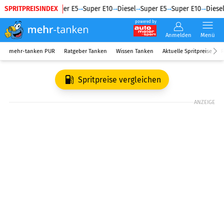
SPRITPREISINDEX
Diesel
Super E5
Super E10
Diesel
Super E5
Super E10
Diesel
powered by
Anmelden
Menü
mehr-tanken PUR
Ratgeber Tanken
Wissen Tanken
Aktuelle Spritpreise
R
Spritpreise vergleichen
ANZEIGE