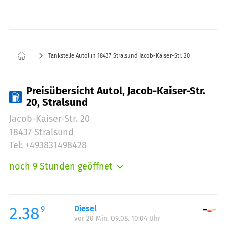
Tankstelle Autol in 18437 Stralsund Jacob-Kaiser-Str. 20
Preisübersicht Autol, Jacob-Kaiser-Str.
20, Stralsund
Jacob-Kaiser-Str. 20
18437 Stralsund
Tel: +493831498428
noch 9 Stunden geöffnet
Montag:
05:00-22:00
Dienstag:
05:00-22:00
Mittwoch:
05:00-22:00
2.38
Diesel
9
vor 20 Min. 09.08. 10:04 Uhr
Donnerstag:
05:00-22:00