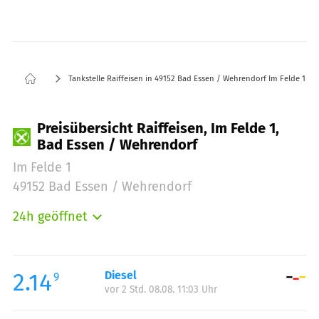
Tankstelle Raiffeisen in 49152 Bad Essen / Wehrendorf Im Felde 1
Preisübersicht Raiffeisen, Im Felde 1,
Bad Essen / Wehrendorf
Im Felde 1
49152 Bad Essen / Wehrendorf
24h geöffnet
Montag:
00:00-24:00
Dienstag:
00:00-24:00
Mittwoch:
00:00-24:00
2.14
Diesel
9
vor 2 Std. 08.08. 11:03 Uhr
Donnerstag:
00:00-24:00
Freitag:
00:00-24:00