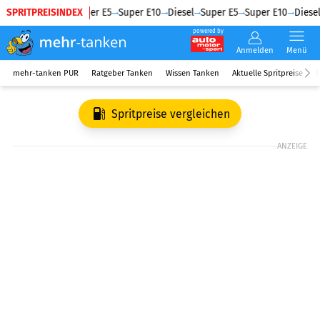
SPRITPREISINDEX
Diesel
Super E5
Super E10
Diesel
Super E5
Super E10
Diesel
powered by
Anmelden
Menü
mehr-tanken PUR
Ratgeber Tanken
Wissen Tanken
Aktuelle Spritpreise
R
Spritpreise vergleichen
ANZEIGE