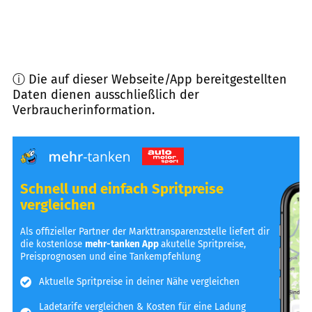
ⓘ Die auf dieser Webseite/App bereitgestellten
Daten dienen ausschließlich der
Verbraucherinformation.
Schnell und einfach Spritpreise
vergleichen
Als offizieller Partner der Markttransparenzstelle liefert dir
die kostenlose
mehr-tanken App
akutelle Spritpreise,
Preisprognosen und eine Tankempfehlung
Aktuelle Spritpreise in deiner Nähe vergleichen
Ladetarife vergleichen & Kosten für eine Ladung