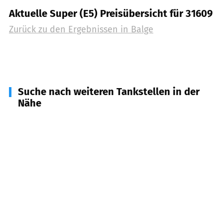
Aktuelle Super (E5) Preisübersicht für 31609
Zurück zu den Ergebnissen in
Balge
Suche nach weiteren Tankstellen in der
Nähe
31623
Drakenburg
(
4,2
km Entfernung)
31627
Rohrsen
(
5,0
km Entfernung)
31608
Marklohe
(
5,2
km Entfernung)
31613
Wietzen
(
6,3
km Entfernung)
27333
Schweringen, Warpe, Bücken
(
7,0
km
Entfernung)