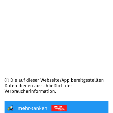
31626
Haßbergen
(
7,2
km Entfernung)
31619
Binnen
(
8,9
km Entfernung)
31582
Nienburg/Weser
(
8,9
km Entfernung)
31622
Heemsen
(
9,9
km Entfernung)
27324
Eystrup, Hassel u.a.
(
9,9
km Entfernung)
ⓘ Die auf dieser Webseite/App bereitgestellten
Daten dienen ausschließlich der
Verbraucherinformation.