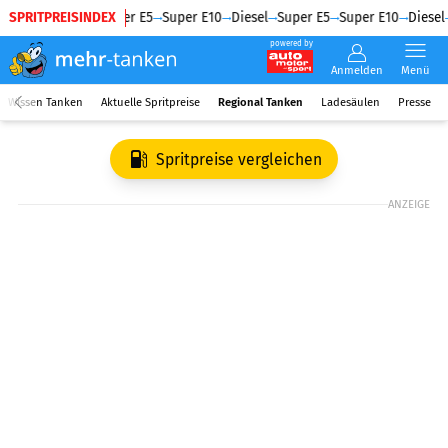
SPRITPREISINDEX
Diesel
Super E5
Super E10
Diesel
Super E5
Super E10
Diesel
powered by
Anmelden
Menü
Wissen Tanken
Aktuelle Spritpreise
Regional Tanken
Ladesäulen
Presse
Spritpreise vergleichen
ANZEIGE