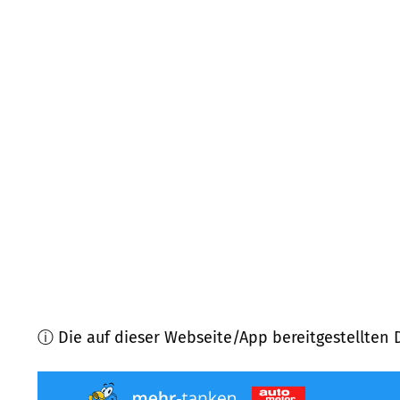
31613
Wietzen
(
7,6
km Entfernung)
31582
Nienburg/Weser
(
8,7
km Entfernung)
31609
Balge
(
8,9
km Entfernung)
31595
Steyerberg
(
9,8
km Entfernung)
31623
Drakenburg
(
9,8
km Entfernung)
31628
Landesbergen
(
10,1
km Entfernung)
ⓘ Die auf dieser Webseite/App bereitgestellten 