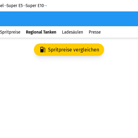
el
Super E5
Super E10
Spritpreise
Regional Tanken
Ladesäulen
Presse
Spritpreise vergleichen