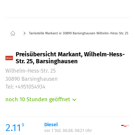
Tankstelle Markant in 30890 Barsinghausen Wilhelm-Hess-Str. 25
Preisübersicht Markant, Wilhelm-Hess-
Str. 25, Barsinghausen
Wilhelm-Hess-Str. 25
30890 Barsinghausen
Tel: +4951054934
noch 10 Stunden geöffnet
Montag:
06:00-22:00
Dienstag:
06:00-22:00
Mittwoch:
06:00-22:00
2.11
Diesel
9
vor 1 Std. 06.08. 08:21 Uhr
Donnerstag:
06:00-22:00