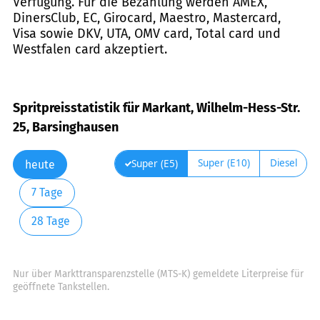
Verfügung. Für die Bezahlung werden AMEX,
DinersClub, EC, Girocard, Maestro, Mastercard,
Visa sowie DKV, UTA, OMV card, Total card und
Westfalen card akzeptiert.
Spritpreisstatistik für Markant, Wilhelm-Hess-Str.
25, Barsinghausen
Super (E10)
Diesel
Super (E5)
heute
7 Tage
28 Tage
Nur über Markttransparenzstelle (MTS-K) gemeldete Literpreise für
geöffnete Tankstellen.