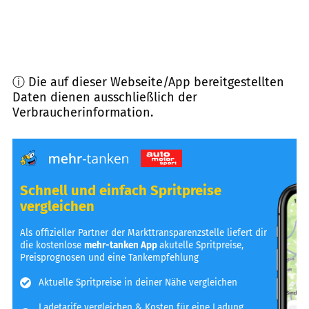
ⓘ Die auf dieser Webseite/App bereitgestellten
Daten dienen ausschließlich der
Verbraucherinformation.
Schnell und einfach Spritpreise
vergleichen
Als offizieller Partner der Markttransparenzstelle liefert dir
die kostenlose
mehr-tanken App
akutelle Spritpreise,
Preisprognosen und eine Tankempfehlung
Aktuelle Spritpreise in deiner Nähe vergleichen
Ladetarife vergleichen & Kosten für eine Ladung