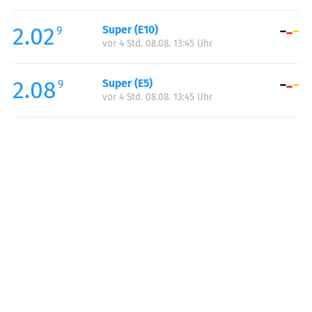
Freitag:
05:00-22:00
2.02
Super (E10)
Samstag:
06:00-22:00
9
vor 4 Std. 08.08. 13:45 Uhr
Sonntag:
07:00-22:00
2.08
Super (E5)
9
vor 4 Std. 08.08. 13:45 Uhr