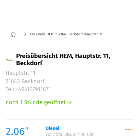
Tankstelle HEM in 21643 Beckdorf Hauptstr. 11
Preisübersicht HEM, Hauptstr. 11,
Beckdorf
Hauptstr. 11
21643 Beckdorf
Tel: +494167911671
noch 1 Stunde geöffnet
Montag:
05:00-22:00
Dienstag:
05:00-22:00
Mittwoch:
05:00-22:00
2.06
Diesel
9
vor 7 Std. 08.08. 11:10 Uhr
Donnerstag:
05:00-22:00