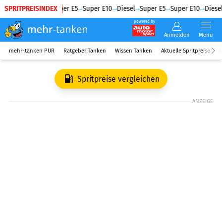
SPRITPREISINDEX
Diesel
Super E5
Super E10
Diesel
Super E5
Super E10
Diesel
powered by
Anmelden
Menü
mehr-tanken PUR
Ratgeber Tanken
Wissen Tanken
Aktuelle Spritpreise
R
Spritpreise vergleichen
ANZEIGE