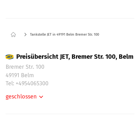
Tankstelle JET in 49191 Belm Bremer Str. 100
Preisübersicht JET, Bremer Str. 100, Belm
Bremer Str. 100
49191 Belm
Tel: +4954065300
geschlossen
Montag:
05:00-24:00
Dienstag:
05:00-24:00
Mittwoch:
05:00-24:00
Donnerstag:
05:00-24:00
Freitag:
05:00-24:00