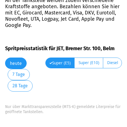
An der Tankstelle werden zudem verschiedene
Kraftstoffe angeboten. Bezahlen können Sie hier
mit EC, Girocard, Mastercard, Visa, DKV, Eurotoll,
Novofleet, UTA, Logpay, Jet Card, Apple Pay und
Google Pay.
Spritpreisstatistik für JET, Bremer Str. 100, Belm
Super (E10)
Diesel
Super (E5)
heute
7 Tage
28 Tage
Nur über Markttransparenzstelle (MTS-K) gemeldete Literpreise für
geöffnete Tankstellen.