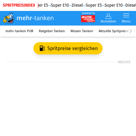
SPRITPREISINDEX
Diesel
Super E5
Super E10
Diesel
Super E5
Super E10
Diesel
powered by
Anmelden
Menü
mehr-tanken PUR
Ratgeber Tanken
Wissen Tanken
Aktuelle Spritpreise
R
Spritpreise vergleichen
ANZEIGE