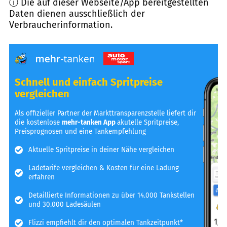
ⓘ Die auf dieser Webseite/App bereitgestellten
Daten dienen ausschließlich der
Verbraucherinformation.
Schnell und einfach Spritpreise
vergleichen
Als offizieller Partner der Markttransparenzstelle liefert dir
die kostenlose
mehr-tanken App
akutelle Spritpreise,
Preisprognosen und eine Tankempfehlung
Aktuelle Spritpreise in deiner Nähe vergleichen
Ladetarife vergleichen & Kosten für eine Ladung
erfahren
Detaillierte Informationen zu über 14.000 Tankstellen
und 30.000 Ladesäulen
Flizzi empfiehlt dir den optimalen Tankzeitpunkt*