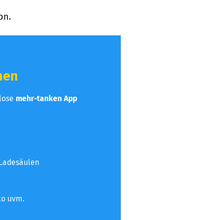
on.
hen
nlose
mehr-tanken App
 Ladesäulen
to uvm.