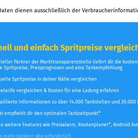
Daten dienen ausschließlich der Verbraucherinformati
ell und einfach Spritpreise vergleic
izieller Partner der Markttransparenzstelle liefert dir die koste
le Spritpreise, Preisprognosen und eine Tankempfehlung
uelle Spritpreise in deiner Nähe vergleichen
etarife vergleichen & Kosten für eine Ladung erfahren
aillierte Informationen zu über 14.000 Tankstellen und 30.000
zzi empfiehlt dir den optimalen Tankzeitpunkt*
le weitere Features wie Preisalarm, Routenplaner*, Android Au
es mehr-tanken+ Abo erforderlich