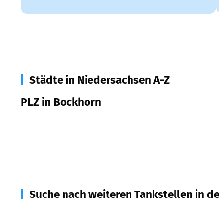
Städte in Niedersachsen A-Z
PLZ in Bockhorn
26345
Bockhorn
85461
Bockhorn
Suche nach weiteren Tankstellen in d
26340
Zetel
(
5,2
km Entfernung)