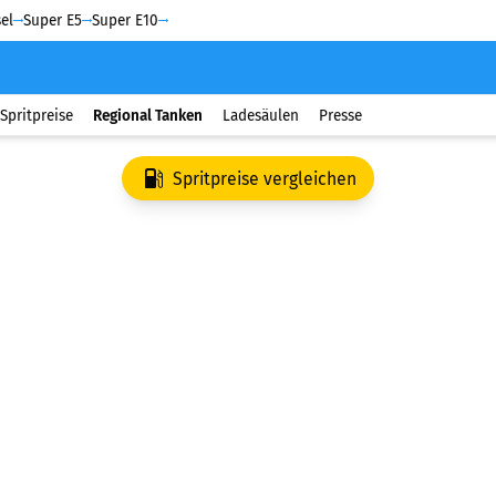
el
Super E5
Super E10
Spritpreise
Regional Tanken
Ladesäulen
Presse
Spritpreise vergleichen