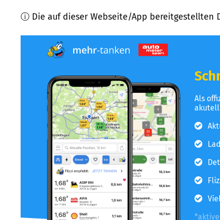
ⓘ Die auf dieser Webseite/App bereitgestellten 
Schn
Als off
akutel
Akt
Lad
Det
Fli
Vie
*aktiv