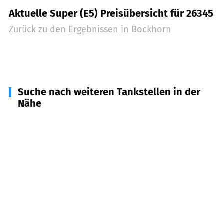
Aktuelle Super (E5) Preisübersicht für 26345
Zurück zu den Ergebnissen in
Bockhorn
Suche nach weiteren Tankstellen in der
Nähe
26340
Zetel
(
5,2
km Entfernung)
26316
Varel
(
7,0
km Entfernung)
26452
Sande
(
12,6
km Entfernung)
26446
Friedeburg
(
14,3
km Entfernung)
26655
Westerstede
(
14,3
km Entfernung)
26215
Wiefelstede
(
15,2
km Entfernung)