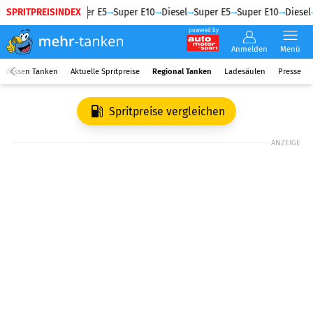
SPRITPREISINDEX
Diesel
Super E5
Super E10
Diesel
Super E5
Super E10
Diesel
powered by
Anmelden
Menü
Wissen Tanken
Aktuelle Spritpreise
Regional Tanken
Ladesäulen
Presse
Spritpreise vergleichen
ANZEIGE