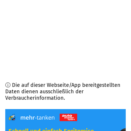
26349
Jade
(
16,2
km Entfernung)
26382
Wilhelmshaven
(
16,9
km Entfernung)
26389
Wilhelmshaven
(
17,1
km Entfernung)
26670
Uplengen
(
17,9
km Entfernung)
ⓘ Die auf dieser Webseite/App bereitgestellten
Daten dienen ausschließlich der
Verbraucherinformation.
Schnell und einfach Spritpreise