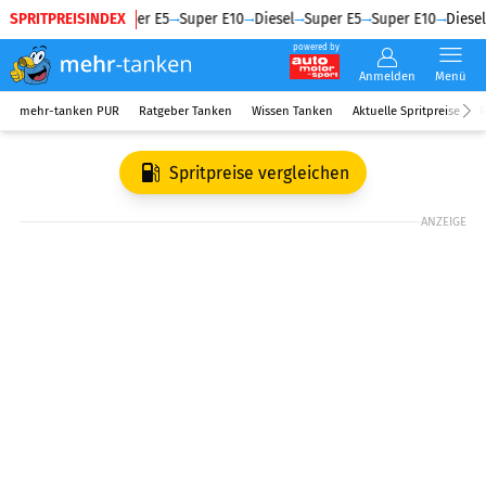
SPRITPREISINDEX
Diesel
Super E5
Super E10
Diesel
Super E5
Super E10
Diesel
powered by
Anmelden
Menü
mehr-tanken PUR
Ratgeber Tanken
Wissen Tanken
Aktuelle Spritpreise
R
Spritpreise vergleichen
ANZEIGE