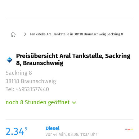
Tankstelle Aral Tankstelle in 38118 Braunschweig Sackring 8
Preisübersicht Aral Tankstelle, Sackring
8, Braunschweig
Sackring 8
38118 Braunschweig
Tel: +49531577440
noch 8 Stunden geöffnet
Montag:
06:00-23:00
Dienstag:
06:00-23:00
Mittwoch:
06:00-23:00
2.34
Diesel
9
vor 44 Min. 08.08. 11:37 Uhr
Donnerstag:
06:00-23:00