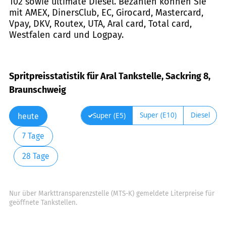
102 sowie ultimate Diesel. Bezahlen können Sie
mit AMEX, DinersClub, EC, Girocard, Mastercard,
Vpay, DKV, Routex, UTA, Aral card, Total card,
Westfalen card und Logpay.
Spritpreisstatistik für Aral Tankstelle, Sackring 8,
Braunschweig
Super (E10)
Diesel
Super (E5)
heute
7 Tage
28 Tage
Nur über Markttransparenzstelle (MTS-K) gemeldete Literpreise für
geöffnete Tankstellen.