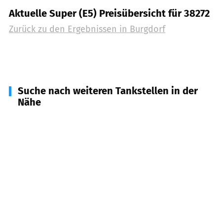
Aktuelle Super (E5) Preisübersicht für 38272
Zurück zu den Ergebnissen in
Burgdorf
Suche nach weiteren Tankstellen in der
Nähe
38228
Salzgitter
(
4,2
km Entfernung)
31185
Söhlde
(
5,2
km Entfernung)
38271
Baddeckenstedt
(
5,6
km Entfernung)
38274
Elbe
(
7,5
km Entfernung)
38226
Salzgitter
(
8,0
km Entfernung)
31188
Holle
(
8,3
km Entfernung)