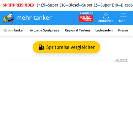
SPRITPREISINDEX
Diesel
Super E5
Super E10
Diesel
Super E5
Super E10
Diesel
powered by
Anmelden
Menü
Wissen Tanken
Aktuelle Spritpreise
Regional Tanken
Ladesäulen
Presse
Spritpreise vergleichen
ANZEIGE