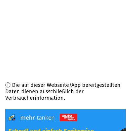
31174
Schellerten
(
8,7
km Entfernung)
38268
Lengede
(
9,0
km Entfernung)
38277
Heere
(
9,8
km Entfernung)
38229
Salzgitter
(
10,1
km Entfernung)
ⓘ Die auf dieser Webseite/App bereitgestellten
Daten dienen ausschließlich der
Verbraucherinformation.
Schnell und einfach Spritpreise