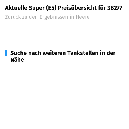
Aktuelle Super (E5) Preisübersicht für 38277
Zurück zu den Ergebnissen in
Heere
Suche nach weiteren Tankstellen in der
Nähe
38279
Sehlde
(
3,1
km Entfernung)
38271
Baddeckenstedt
(
4,4
km Entfernung)
38274
Elbe
(
4,6
km Entfernung)
38275
Haverlah
(
4,9
km Entfernung)
31188
Holle
(
7,6
km Entfernung)
38729
Hahausen, Lutter, Wallmoden
(
8,3
km