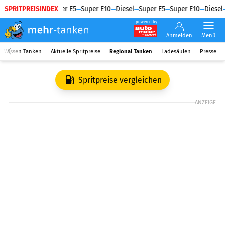
SPRITPREISINDEX
Diesel
Super E5
Super E10
Diesel
Super E5
Super E10
Diesel
powered by
Anmelden
Menü
Wissen Tanken
Aktuelle Spritpreise
Regional Tanken
Ladesäulen
Presse
Spritpreise vergleichen
ANZEIGE