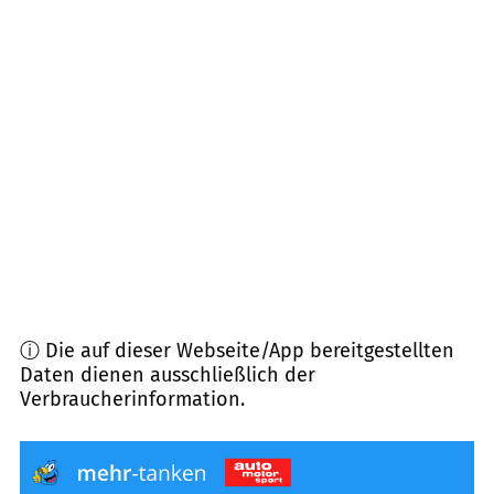
Entfernung)
31167
Bockenem
(
9,8
km Entfernung)
38272
Burgdorf
(
9,8
km Entfernung)
38228
Salzgitter
(
10,4
km Entfernung)
38259
Salzgitter
(
10,4
km Entfernung)
ⓘ Die auf dieser Webseite/App bereitgestellten
Daten dienen ausschließlich der
Verbraucherinformation.