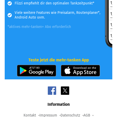
Flizzi empfiehlt dir den optimalen Tankzeitpunkt*
Viele weitere Features wie Preisalarm, Routenplaner*,
Android Auto uvm.
*aktives mehr-tanken+ Abo erforderlich
Teste jetzt die mehr-tanken App
Information
Kontakt
Impressum
Datenschutz
AGB