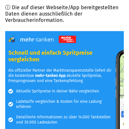
ⓘ Die auf dieser Webseite/App bereitgestellten
Daten dienen ausschließlich der
Verbraucherinformation.
Schnell und einfach Spritpreise
vergleichen
Als offizieller Partner der Markttransparenzstelle liefert dir
die kostenlose
mehr-tanken App
akutelle Spritpreise,
Preisprognosen und eine Tankempfehlung
Aktuelle Spritpreise in deiner Nähe vergleichen
Ladetarife vergleichen & Kosten für eine Ladung
erfahren
Detaillierte Informationen zu über 14.000 Tankstellen
und 30.000 Ladesäulen