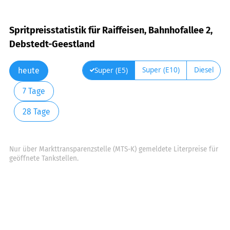
Spritpreisstatistik für Raiffeisen, Bahnhofallee 2,
Debstedt-Geestland
Super (E10)
Diesel
Super (E5)
heute
7 Tage
28 Tage
Nur über Markttransparenzstelle (MTS-K) gemeldete Literpreise für
geöffnete Tankstellen.