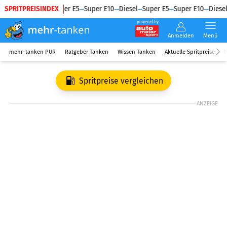
SPRITPREISINDEX
Diesel
Super E5
Super E10
Diesel
Super E5
Super E10
Diesel
powered by
Anmelden
Menü
mehr-tanken PUR
Ratgeber Tanken
Wissen Tanken
Aktuelle Spritpreise
R
Spritpreise vergleichen
ANZEIGE