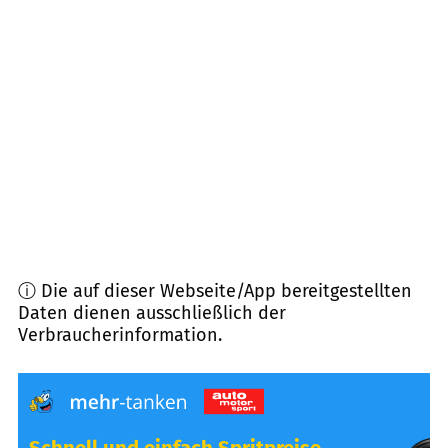
28217
Bremen
(
10,4
km Entfernung)
28237
Bremen
(
10,4
km Entfernung)
28195
Bremen
(
11,6
km Entfernung)
28239
Bremen
(
11,7
km Entfernung)
ⓘ Die auf dieser Webseite/App bereitgestellten
Daten dienen ausschließlich der
Verbraucherinformation.
Schnell und einfach Spritpreise