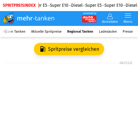
SPRITPREISINDEX
Diesel
Super E5
Super E10
Diesel
Super E5
Super E10
Diesel
powered by
Anmelden
Menü
Wissen Tanken
Aktuelle Spritpreise
Regional Tanken
Ladesäulen
Presse
Spritpreise vergleichen
ANZEIGE