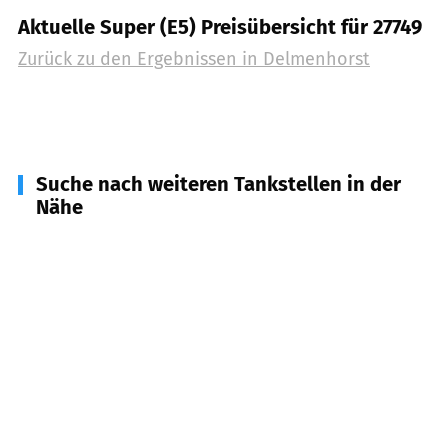
Aktuelle Super (E5) Preisübersicht für 27749
Zurück zu den Ergebnissen in
Delmenhorst
Suche nach weiteren Tankstellen in der
Nähe
28259
Bremen
(
6,5
km Entfernung)
27777
Ganderkesee
(
7,0
km Entfernung)
28197
Bremen
(
7,4
km Entfernung)
28816
Stuhr
(
8,1
km Entfernung)
28199
Bremen
(
10,0
km Entfernung)
27809
Lemwerder
(
10,3
km Entfernung)