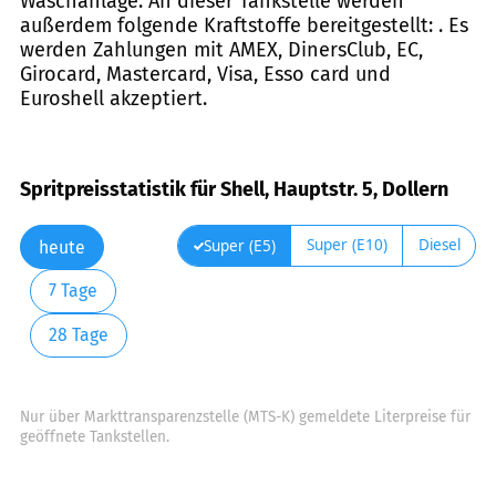
Waschanlage. An dieser Tankstelle werden
außerdem folgende Kraftstoffe bereitgestellt: . Es
werden Zahlungen mit AMEX, DinersClub, EC,
Girocard, Mastercard, Visa, Esso card und
Euroshell akzeptiert.
Spritpreisstatistik für Shell, Hauptstr. 5, Dollern
Super (E10)
Diesel
Super (E5)
heute
7 Tage
28 Tage
Nur über Markttransparenzstelle (MTS-K) gemeldete Literpreise für
geöffnete Tankstellen.