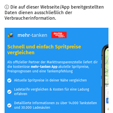
ⓘ Die auf dieser Webseite/App bereitgestellten
Daten dienen ausschließlich der
Verbraucherinformation.
Schnell und einfach Spritpreise
vergleichen
Als offizieller Partner der Markttransparenzstelle liefert dir
die kostenlose
mehr-tanken App
akutelle Spritpreise,
Preisprognosen und eine Tankempfehlung
Aktuelle Spritpreise in deiner Nähe vergleichen
Ladetarife vergleichen & Kosten für eine Ladung
erfahren
Detaillierte Informationen zu über 14.000 Tankstellen
und 30.000 Ladesäulen