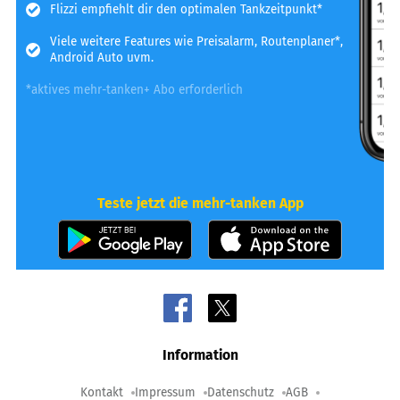
Flizzi empfiehlt dir den optimalen Tankzeitpunkt*
Viele weitere Features wie Preisalarm, Routenplaner*,
Android Auto uvm.
*aktives mehr-tanken+ Abo erforderlich
Teste jetzt die mehr-tanken App
Information
Kontakt
Impressum
Datenschutz
AGB