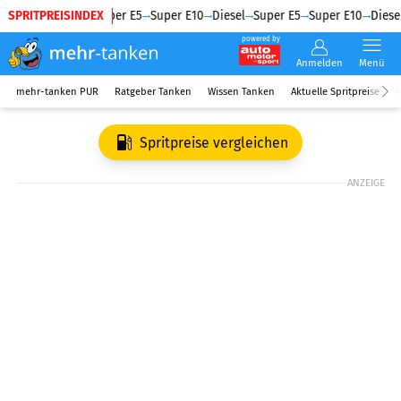
SPRITPREISINDEX
Diesel
Super E5
Super E10
Diesel
Super E5
Super E10
Diesel
powered by
Anmelden
Menü
mehr-tanken PUR
Ratgeber Tanken
Wissen Tanken
Aktuelle Spritpreise
R
Spritpreise vergleichen
ANZEIGE