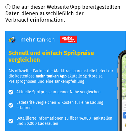
ⓘ Die auf dieser Webseite/App bereitgestellten
Daten dienen ausschließlich der
Verbraucherinformation.
Schnell und einfach Spritpreise
vergleichen
Als offizieller Partner der Markttransparenzstelle liefert dir
die kostenlose
mehr-tanken App
akutelle Spritpreise,
Preisprognosen und eine Tankempfehlung
Aktuelle Spritpreise in deiner Nähe vergleichen
Ladetarife vergleichen & Kosten für eine Ladung
erfahren
Detaillierte Informationen zu über 14.000 Tankstellen
und 30.000 Ladesäulen