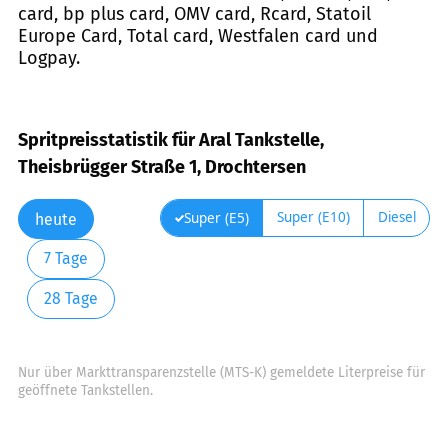
card, bp plus card, OMV card, Rcard, Statoil
Europe Card, Total card, Westfalen card und
Logpay.
Spritpreisstatistik für Aral Tankstelle,
Theisbrügger Straße 1, Drochtersen
Super (E10)
Diesel
Super (E5)
heute
7 Tage
28 Tage
Nur über Markttransparenzstelle (MTS-K) gemeldete Literpreise für
geöffnete Tankstellen.