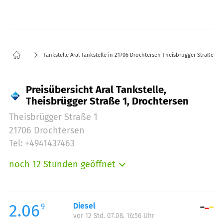
Tankstelle Aral Tankstelle in 21706 Drochtersen Theisbrügger Straße 1
Preisübersicht Aral Tankstelle,
Theisbrügger Straße 1, Drochtersen
Theisbrügger Straße 1
21706 Drochtersen
Tel: +4941437463
noch 12 Stunden geöffnet
Montag:
06:00-20:00
Dienstag:
06:00-20:00
Mittwoch:
06:00-20:00
2.06
Diesel
9
vor 12 Std. 07.08. 16:56 Uhr
Donnerstag:
06:00-20:00