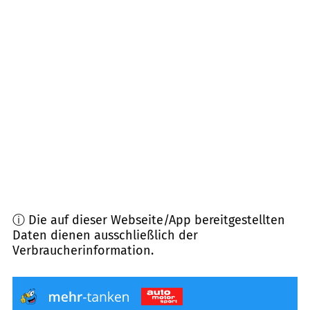
21385
Oldendorf (Luhe), Amelinghausen,
Rehlingen
(
11,9
km Entfernung)
21438
Brackel
(
13,6
km Entfernung)
21441
Garstedt
(
13,9
km Entfernung)
21439
Marxen
(
14,9
km Entfernung)
ⓘ Die auf dieser Webseite/App bereitgestellten
Daten dienen ausschließlich der
Verbraucherinformation.