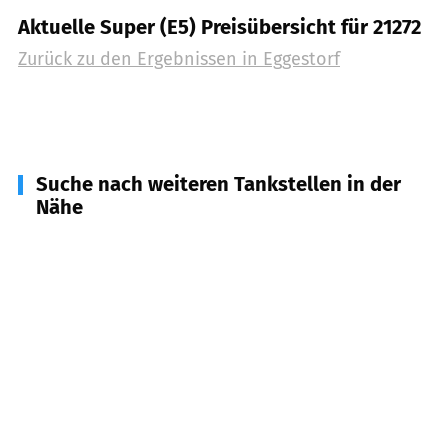
Aktuelle Super (E5) Preisübersicht für 21272
Zurück zu den Ergebnissen in
Eggestorf
Suche nach weiteren Tankstellen in der
Nähe
21388
Soderstorf
(
6,9
km Entfernung)
21376
Salzhausen
(
7,4
km Entfernung)
29646
Bispingen
(
7,9
km Entfernung)
21274
Undeloh
(
8,9
km Entfernung)
21271
Hanstedt, Asendorf
(
9,5
km Entfernung)
21442
Toppenstedt
(
10,9
km Entfernung)