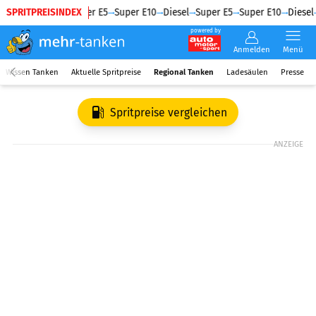
SPRITPREISINDEX
Diesel
Super E5
Super E10
Diesel
Super E5
Super E10
Diesel
powered by
Anmelden
Menü
Wissen Tanken
Aktuelle Spritpreise
Regional Tanken
Ladesäulen
Presse
Spritpreise vergleichen
ANZEIGE