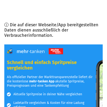
ⓘ Die auf dieser Webseite/App bereitgestellten
Daten dienen ausschließlich der
Verbraucherinformation.
Schnell und einfach Spritpreise
vergleichen
Als offizieller Partner der Markttransparenzstelle liefert dir
die kostenlose
mehr-tanken App
akutelle Spritpreise,
Preisprognosen und eine Tankempfehlung
Aktuelle Spritpreise in deiner Nähe vergleichen
Ladetarife vergleichen & Kosten für eine Ladung