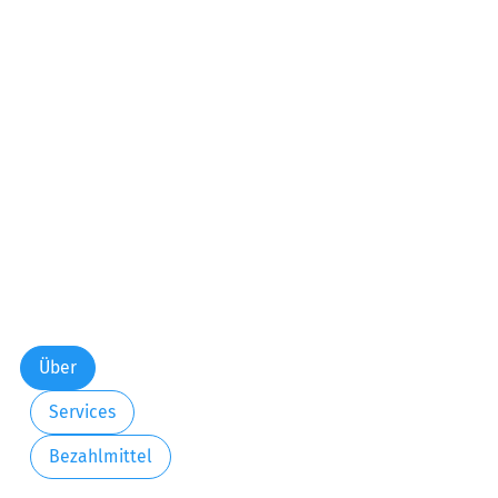
Samstag:
00:00-24:00
Sonntag:
00:00-24:00
Feiertag:
00:00-24:00
Über
Services
Bezahlmittel