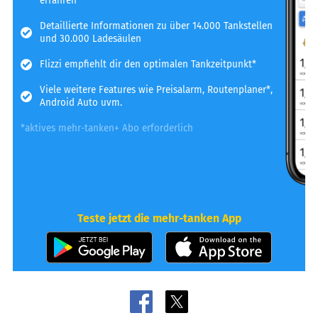
erfahren
Detaillierte Informationen zu über 14.000 Tankstellen
und 30.000 Ladesäulen
Flizzi empfiehlt dir den optimalen Tankzeitpunkt*
Viele weitere Features wie Preisalarm, Routenplaner*,
Android Auto uvm.
*aktives mehr-tanken+ Abo erforderlich
Teste jetzt die mehr-tanken App