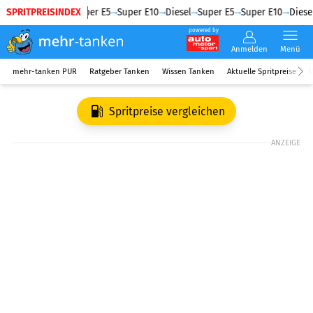
SPRITPREISINDEX
Diesel
Super E5
Super E10
Diesel
Super E5
Super E10
Diesel
powered by
Anmelden
Menü
mehr-tanken PUR
Ratgeber Tanken
Wissen Tanken
Aktuelle Spritpreise
R
Spritpreise vergleichen
ANZEIGE